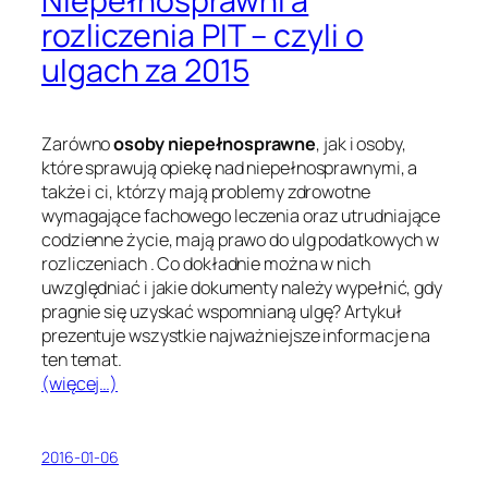
Niepełnosprawni a
rozliczenia PIT – czyli o
ulgach za 2015
Zarówno
osoby niepełnosprawne
, jak i osoby,
które sprawują opiekę nad niepełnosprawnymi, a
także i ci, którzy mają problemy zdrowotne
wymagające fachowego leczenia oraz utrudniające
codzienne życie, mają prawo do ulg podatkowych w
rozliczeniach . Co dokładnie można w nich
uwzględniać i jakie dokumenty należy wypełnić, gdy
pragnie się uzyskać wspomnianą ulgę? Artykuł
prezentuje wszystkie najważniejsze informacje na
ten temat.
(więcej…)
2016-01-06