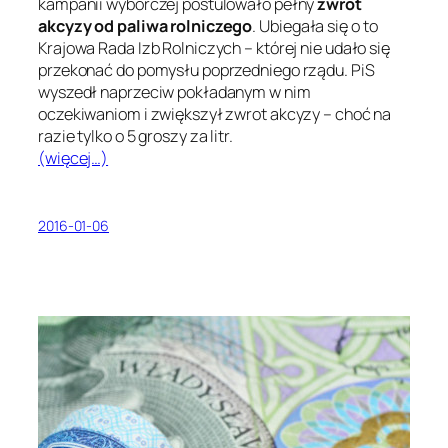
kampanii wyborczej postulowało pełny
zwrot
akcyzy od paliwa rolniczego
. Ubiegała się o to
Krajowa Rada Izb Rolniczych – której nie udało się
przekonać do pomysłu poprzedniego rządu. PiS
wyszedł naprzeciw pokładanym w nim
oczekiwaniom i zwiększył zwrot akcyzy – choć na
razie tylko o 5 groszy za litr.
(więcej…)
2016-01-06