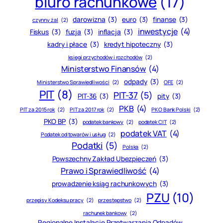
biuro rachunkowe
(17)
darowizna
(3)
euro
(3)
finanse
(3)
czynny żal
(2)
inwestycje
(4)
Fiskus
(3)
fuzja
(3)
inflacja
(3)
kadry i płace
(3)
kredyt hipoteczny
(3)
księgi przychodów i rozchodów
(2)
Ministerstwo Finansów
(4)
odpady
(3)
Ministerstwo Sprawiedliwości
(2)
OFE
(2)
PIT
(8)
PIT-37
(5)
PIT-36
(3)
pity
(3)
PKB
(4)
PIT za 2015 rok
(2)
PIT za 2017 rok
(2)
PKO Bank Polski
(2)
PKO BP
(3)
podatek bankowy
(2)
podatek CIT
(2)
podatek VAT
(4)
Podatek od towarów i usług
(2)
Podatki
(5)
Polska
(2)
Powszechny Zakład Ubezpieczeń
(3)
Prawo i Sprawiedliwość
(4)
prowadzenie ksiąg rachunkowych
(3)
PZU
(10)
przepisy Kodeksu pracy
(2)
przestępstwo
(2)
rachunek bankowy
(2)
Regionalne Instalacje Przetwarzania Odpadów