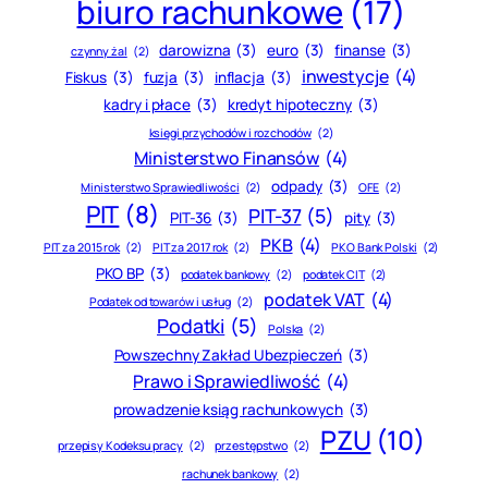
biuro rachunkowe
(17)
darowizna
(3)
euro
(3)
finanse
(3)
czynny żal
(2)
inwestycje
(4)
Fiskus
(3)
fuzja
(3)
inflacja
(3)
kadry i płace
(3)
kredyt hipoteczny
(3)
księgi przychodów i rozchodów
(2)
Ministerstwo Finansów
(4)
odpady
(3)
Ministerstwo Sprawiedliwości
(2)
OFE
(2)
PIT
(8)
PIT-37
(5)
PIT-36
(3)
pity
(3)
PKB
(4)
PIT za 2015 rok
(2)
PIT za 2017 rok
(2)
PKO Bank Polski
(2)
PKO BP
(3)
podatek bankowy
(2)
podatek CIT
(2)
podatek VAT
(4)
Podatek od towarów i usług
(2)
Podatki
(5)
Polska
(2)
Powszechny Zakład Ubezpieczeń
(3)
Prawo i Sprawiedliwość
(4)
prowadzenie ksiąg rachunkowych
(3)
PZU
(10)
przepisy Kodeksu pracy
(2)
przestępstwo
(2)
rachunek bankowy
(2)