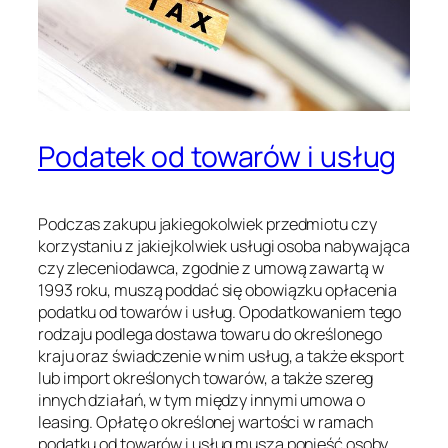
Podatek od towarów i usług
Podczas zakupu jakiegokolwiek przedmiotu czy
korzystaniu z jakiejkolwiek usługi osoba nabywająca
czy zleceniodawca, zgodnie z umową zawartą w
1993 roku, muszą poddać się obowiązku opłacenia
podatku od towarów i usług. Opodatkowaniem tego
rodzaju podlega dostawa towaru do określonego
kraju oraz świadczenie w nim usług, a także eksport
lub import określonych towarów, a także szereg
innych działań, w tym między innymi umowa o
leasing. Opłatę o określonej wartości w ramach
podatku od towarów i usług muszą ponieść osoby