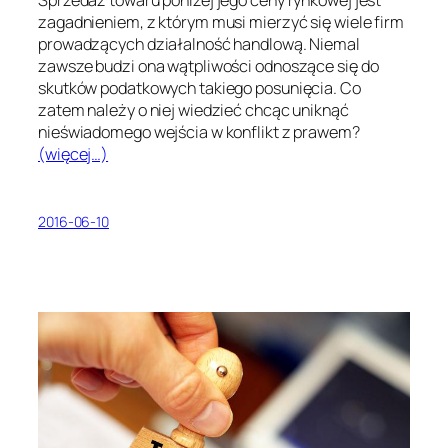
Sprzedaż towaru poniżej jego ceny rynkowej jest
zagadnieniem, z którym musi mierzyć się wiele firm
prowadzących działalność handlową. Niemal
zawsze budzi ona wątpliwości odnoszące się do
skutków podatkowych takiego posunięcia. Co
zatem należy o niej wiedzieć chcąc uniknąć
nieświadomego wejścia w konflikt z prawem?
(więcej…)
2016-06-10