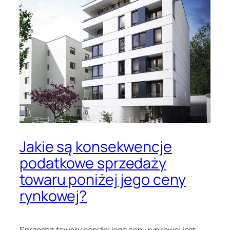
Jakie są konsekwencje
podatkowe sprzedaży
towaru poniżej jego ceny
rynkowej?