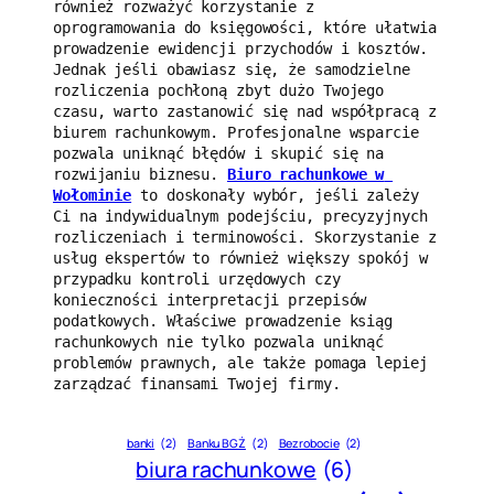
również rozważyć korzystanie z 
oprogramowania do księgowości, które ułatwia 
prowadzenie ewidencji przychodów i kosztów. 
Jednak jeśli obawiasz się, że samodzielne 
rozliczenia pochłoną zbyt dużo Twojego 
czasu, warto zastanowić się nad współpracą z 
biurem rachunkowym. Profesjonalne wsparcie 
pozwala uniknąć błędów i skupić się na 
rozwijaniu biznesu. 
Biuro rachunkowe w 
Wołominie
 to doskonały wybór, jeśli zależy 
Ci na indywidualnym podejściu, precyzyjnych 
rozliczeniach i terminowości. Skorzystanie z 
usług ekspertów to również większy spokój w 
przypadku kontroli urzędowych czy 
konieczności interpretacji przepisów 
podatkowych. Właściwe prowadzenie ksiąg 
rachunkowych nie tylko pozwala uniknąć 
problemów prawnych, ale także pomaga lepiej 
zarządzać finansami Twojej firmy.
banki
(2)
Banku BGŻ
(2)
Bezrobocie
(2)
biura rachunkowe
(6)