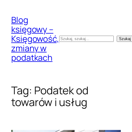
Przejdź
do
Blog
treści
księgowy –
Księgowość,
Szukaj
Szukaj
zmiany w
podatkach
Tag:
Podatek od
towarów i usług