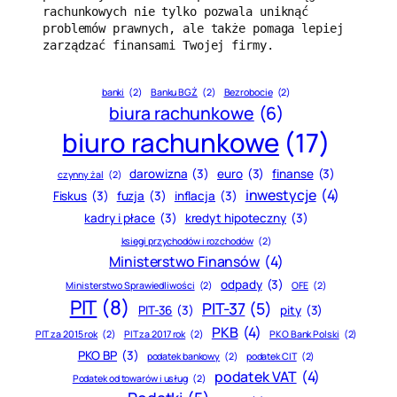
rachunkowych nie tylko pozwala uniknąć 
problemów prawnych, ale także pomaga lepiej 
zarządzać finansami Twojej firmy.
banki
(2)
Banku BGŻ
(2)
Bezrobocie
(2)
biura rachunkowe
(6)
biuro rachunkowe
(17)
darowizna
(3)
euro
(3)
finanse
(3)
czynny żal
(2)
inwestycje
(4)
Fiskus
(3)
fuzja
(3)
inflacja
(3)
kadry i płace
(3)
kredyt hipoteczny
(3)
księgi przychodów i rozchodów
(2)
Ministerstwo Finansów
(4)
odpady
(3)
Ministerstwo Sprawiedliwości
(2)
OFE
(2)
PIT
(8)
PIT-37
(5)
PIT-36
(3)
pity
(3)
PKB
(4)
PIT za 2015 rok
(2)
PIT za 2017 rok
(2)
PKO Bank Polski
(2)
PKO BP
(3)
podatek bankowy
(2)
podatek CIT
(2)
podatek VAT
(4)
Podatek od towarów i usług
(2)