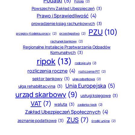
Podatki
(5)
Polska
(2)
Powszechny Zakład Ubezpieczeń
(3)
Prawo i Sprawiedliwość
(4)
prowadzenie ksiąg rachunkowych
(3)
PZU
(10)
przepisy Kodeksu pracy
(2)
przestępstwo
(2)
rachunek bankowy
(2)
Regionalne Instalacje Przetwarzania Odpadów
Komunalnych
(3)
ripok
(13)
rodzaje ulg
(2)
rozliczenia roczne
(4)
rozliczenie PIT
(2)
sektor bankowy
(3)
ulga odsetkowa
(2)
Unia Europejska
(5)
ulga rehabilitacyjna
(3)
urząd skarbowy
(9)
usługi księgowe
(3)
VAT
(7)
waluta
(3)
zadania ripok
(2)
Zakład Ubezpieczeń Społecznych
(4)
ZUS
(7)
zeznanie podatkowe
(3)
środki unijne
(2)