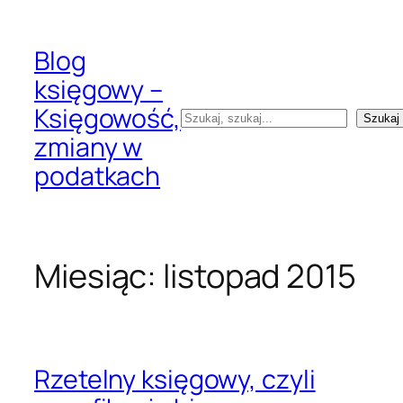
Przejdź
do
Blog
treści
księgowy –
Księgowość,
Szukaj
Szukaj
zmiany w
podatkach
Miesiąc:
listopad 2015
Rzetelny księgowy, czyli