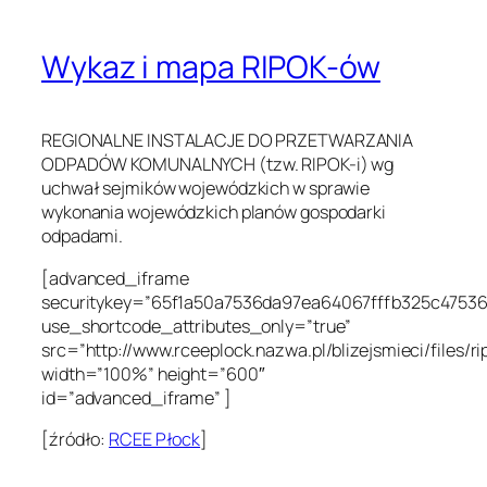
Wykaz i mapa RIPOK-ów
REGIONALNE INSTALACJE DO PRZETWARZANIA
ODPADÓW KOMUNALNYCH (tzw. RIPOK-i) wg
uchwał sejmików wojewódzkich w sprawie
wykonania wojewódzkich planów gospodarki
odpadami.
[advanced_iframe
securitykey=”65f1a50a7536da97ea64067fffb325c4753
use_shortcode_attributes_only=”true”
src=”http://www.rceeplock.nazwa.pl/blizejsmieci/files/ri
width=”100%” height=”600″
id=”advanced_iframe” ]
[źródło:
RCEE Płock
]