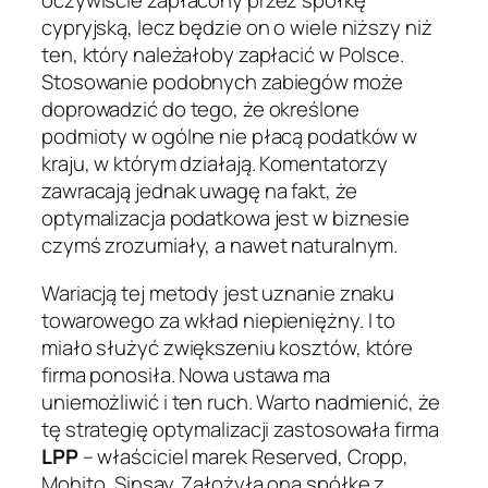
oczywiście zapłacony przez spółkę
cypryjską, lecz będzie on o wiele niższy niż
ten, który należałoby zapłacić w Polsce.
Stosowanie podobnych zabiegów może
doprowadzić do tego, że określone
podmioty w ogólne nie płacą podatków w
kraju, w którym działają. Komentatorzy
zawracają jednak uwagę na fakt, że
optymalizacja podatkowa jest w biznesie
czymś zrozumiały, a nawet naturalnym.
Wariacją tej metody jest uznanie znaku
towarowego za wkład niepieniężny. I to
miało służyć zwiększeniu kosztów, które
firma ponosiła. Nowa ustawa ma
uniemożliwić i ten ruch. Warto nadmienić, że
tę strategię optymalizacji zastosowała firma
LPP
– właściciel marek Reserved, Cropp,
Mohito, Sinsay. Założyła ona spółkę z