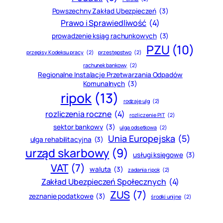
Powszechny Zakład Ubezpieczeń
(3)
Prawo i Sprawiedliwość
(4)
prowadzenie ksiąg rachunkowych
(3)
PZU
(10)
przepisy Kodeksu pracy
(2)
przestępstwo
(2)
rachunek bankowy
(2)
Regionalne Instalacje Przetwarzania Odpadów
Komunalnych
(3)
ripok
(13)
rodzaje ulg
(2)
rozliczenia roczne
(4)
rozliczenie PIT
(2)
sektor bankowy
(3)
ulga odsetkowa
(2)
Unia Europejska
(5)
ulga rehabilitacyjna
(3)
urząd skarbowy
(9)
usługi księgowe
(3)
VAT
(7)
waluta
(3)
zadania ripok
(2)
Zakład Ubezpieczeń Społecznych
(4)
ZUS
(7)
zeznanie podatkowe
(3)
środki unijne
(2)