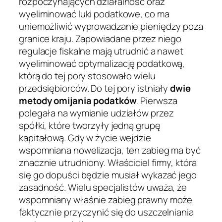
rozpoczynających działalność oraz
wyeliminować luki podatkowe, co ma
uniemożliwić wyprowadzanie pieniędzy poza
granice kraju. Zapowiadane przez niego
regulacje fiskalne mają utrudnić a nawet
wyeliminować optymalizację podatkową,
którą do tej pory stosowało wielu
przedsiębiorców. Do tej pory istniały
dwie
metody omijania podatków
.
Pierwsza
polegała na wymianie udziałów przez
spółki, które tworzyły jedną grupę
kapitałową. Gdy w życie wejdzie
wspomniana nowelizacja, ten zabieg ma być
znacznie utrudniony. Właściciel firmy, która
się go dopuści będzie musiał wykazać jego
zasadność. Wielu specjalistów uważa, że
wspomniany właśnie zabieg prawny może
faktycznie przyczynić się do uszczelniania