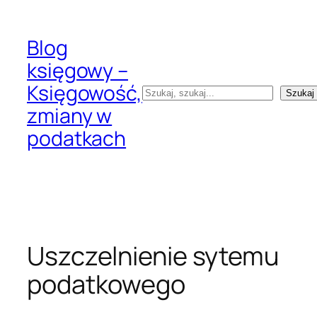
Przejdź
do
Blog
treści
księgowy –
Księgowość,
Szukaj
Szukaj
zmiany w
podatkach
Uszczelnienie sytemu
podatkowego