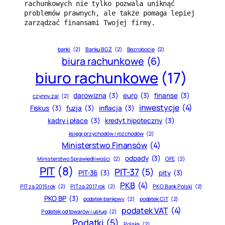
rachunkowych nie tylko pozwala uniknąć 
problemów prawnych, ale także pomaga lepiej 
zarządzać finansami Twojej firmy.
banki
(2)
Banku BGŻ
(2)
Bezrobocie
(2)
biura rachunkowe
(6)
biuro rachunkowe
(17)
darowizna
(3)
euro
(3)
finanse
(3)
czynny żal
(2)
inwestycje
(4)
Fiskus
(3)
fuzja
(3)
inflacja
(3)
kadry i płace
(3)
kredyt hipoteczny
(3)
księgi przychodów i rozchodów
(2)
Ministerstwo Finansów
(4)
odpady
(3)
Ministerstwo Sprawiedliwości
(2)
OFE
(2)
PIT
(8)
PIT-37
(5)
PIT-36
(3)
pity
(3)
PKB
(4)
PIT za 2015 rok
(2)
PIT za 2017 rok
(2)
PKO Bank Polski
(2)
PKO BP
(3)
podatek bankowy
(2)
podatek CIT
(2)
podatek VAT
(4)
Podatek od towarów i usług
(2)
Podatki
(5)
Polska
(2)