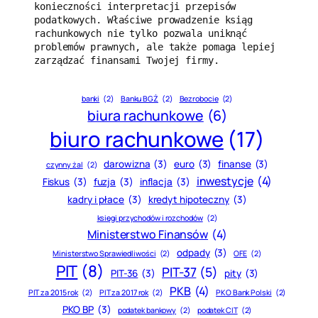
konieczności interpretacji przepisów 
podatkowych. Właściwe prowadzenie ksiąg 
rachunkowych nie tylko pozwala uniknąć 
problemów prawnych, ale także pomaga lepiej 
zarządzać finansami Twojej firmy.
banki
(2)
Banku BGŻ
(2)
Bezrobocie
(2)
biura rachunkowe
(6)
biuro rachunkowe
(17)
darowizna
(3)
euro
(3)
finanse
(3)
czynny żal
(2)
inwestycje
(4)
Fiskus
(3)
fuzja
(3)
inflacja
(3)
kadry i płace
(3)
kredyt hipoteczny
(3)
księgi przychodów i rozchodów
(2)
Ministerstwo Finansów
(4)
odpady
(3)
Ministerstwo Sprawiedliwości
(2)
OFE
(2)
PIT
(8)
PIT-37
(5)
PIT-36
(3)
pity
(3)
PKB
(4)
PIT za 2015 rok
(2)
PIT za 2017 rok
(2)
PKO Bank Polski
(2)
PKO BP
(3)
podatek bankowy
(2)
podatek CIT
(2)