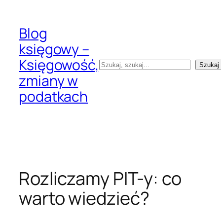
Przejdź
do
Blog
treści
księgowy –
Księgowość,
Szukaj
Szukaj
zmiany w
podatkach
Rozliczamy PIT-y: co
warto wiedzieć?