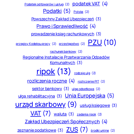
podatek VAT
(4)
Podatek od towarów i usług
(2)
Podatki
(5)
Polska
(2)
Powszechny Zakład Ubezpieczeń
(3)
Prawo i Sprawiedliwość
(4)
prowadzenie ksiąg rachunkowych
(3)
PZU
(10)
przepisy Kodeksu pracy
(2)
przestępstwo
(2)
rachunek bankowy
(2)
Regionalne Instalacje Przetwarzania Odpadów
Komunalnych
(3)
ripok
(13)
rodzaje ulg
(2)
rozliczenia roczne
(4)
rozliczenie PIT
(2)
sektor bankowy
(3)
ulga odsetkowa
(2)
Unia Europejska
(5)
ulga rehabilitacyjna
(3)
urząd skarbowy
(9)
usługi księgowe
(3)
VAT
(7)
waluta
(3)
zadania ripok
(2)
Zakład Ubezpieczeń Społecznych
(4)
ZUS
(7)
zeznanie podatkowe
(3)
środki unijne
(2)