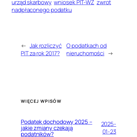
urząd skarbowy
wniosek PIT-WZ
zwrot
nadpłaconego podatku
←
Jak rozliczyć
O podatkach od
PIT za rok 2017?
nieruchomości
→
WIĘCEJ WPISÓW
Podatek dochodowy 2025 –
2025-
jakie zmiany czekają
01-23
podatników?