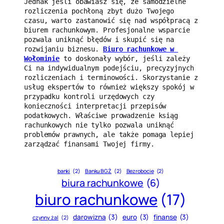
Jednak jeśli obawiasz się, że samodzielne 
rozliczenia pochłoną zbyt dużo Twojego 
czasu, warto zastanowić się nad współpracą z 
biurem rachunkowym. Profesjonalne wsparcie 
pozwala uniknąć błędów i skupić się na 
rozwijaniu biznesu. 
Biuro rachunkowe w 
Wołominie
 to doskonały wybór, jeśli zależy 
Ci na indywidualnym podejściu, precyzyjnych 
rozliczeniach i terminowości. Skorzystanie z 
usług ekspertów to również większy spokój w 
przypadku kontroli urzędowych czy 
konieczności interpretacji przepisów 
podatkowych. Właściwe prowadzenie ksiąg 
rachunkowych nie tylko pozwala uniknąć 
problemów prawnych, ale także pomaga lepiej 
zarządzać finansami Twojej firmy.
banki
(2)
Banku BGŻ
(2)
Bezrobocie
(2)
biura rachunkowe
(6)
biuro rachunkowe
(17)
darowizna
(3)
euro
(3)
finanse
(3)
czynny żal
(2)