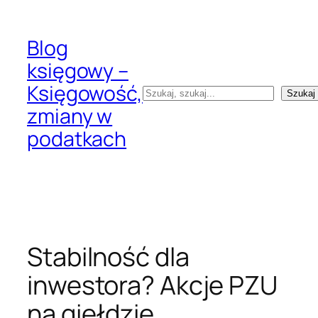
Przejdź
do
Blog
treści
księgowy –
Księgowość,
Szukaj
Szukaj
zmiany w
podatkach
Stabilność dla
inwestora? Akcje PZU
na giełdzie