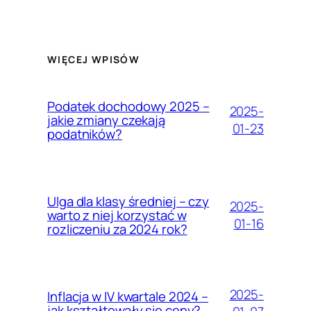
WIĘCEJ WPISÓW
Podatek dochodowy 2025 –
2025-
jakie zmiany czekają
01-23
podatników?
Ulga dla klasy średniej – czy
2025-
warto z niej korzystać w
01-16
rozliczeniu za 2024 rok?
2025-
Inflacja w IV kwartale 2024 –
jak kształtowały się ceny?