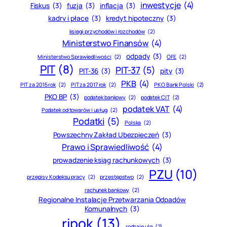
inwestycje
(4)
Fiskus
(3)
fuzja
(3)
inflacja
(3)
kadry i płace
(3)
kredyt hipoteczny
(3)
księgi przychodów i rozchodów
(2)
Ministerstwo Finansów
(4)
odpady
(3)
Ministerstwo Sprawiedliwości
(2)
OFE
(2)
PIT
(8)
PIT-37
(5)
PIT-36
(3)
pity
(3)
PKB
(4)
PIT za 2015 rok
(2)
PIT za 2017 rok
(2)
PKO Bank Polski
(2)
PKO BP
(3)
podatek bankowy
(2)
podatek CIT
(2)
podatek VAT
(4)
Podatek od towarów i usług
(2)
Podatki
(5)
Polska
(2)
Powszechny Zakład Ubezpieczeń
(3)
Prawo i Sprawiedliwość
(4)
prowadzenie ksiąg rachunkowych
(3)
PZU
(10)
przepisy Kodeksu pracy
(2)
przestępstwo
(2)
rachunek bankowy
(2)
Regionalne Instalacje Przetwarzania Odpadów
Komunalnych
(3)
ripok
(13)
rodzaje ulg
(2)