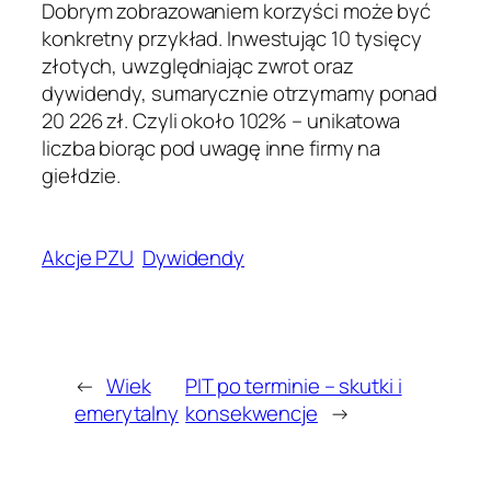
Dobrym zobrazowaniem korzyści może być
konkretny przykład. Inwestując 10 tysięcy
złotych, uwzględniając zwrot oraz
dywidendy, sumarycznie otrzymamy ponad
20 226 zł. Czyli około 102% – unikatowa
liczba biorąc pod uwagę inne firmy na
giełdzie.
Akcje PZU
Dywidendy
←
Wiek
PIT po terminie – skutki i
emerytalny
konsekwencje
→