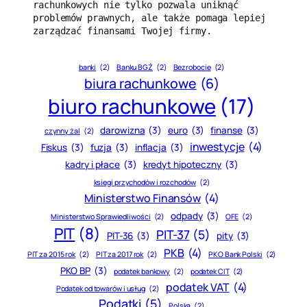
rachunkowych nie tylko pozwala uniknąć 
problemów prawnych, ale także pomaga lepiej 
zarządzać finansami Twojej firmy.
banki
(2)
Banku BGŻ
(2)
Bezrobocie
(2)
biura rachunkowe
(6)
biuro rachunkowe
(17)
darowizna
(3)
euro
(3)
finanse
(3)
czynny żal
(2)
inwestycje
(4)
Fiskus
(3)
fuzja
(3)
inflacja
(3)
kadry i płace
(3)
kredyt hipoteczny
(3)
księgi przychodów i rozchodów
(2)
Ministerstwo Finansów
(4)
odpady
(3)
Ministerstwo Sprawiedliwości
(2)
OFE
(2)
PIT
(8)
PIT-37
(5)
PIT-36
(3)
pity
(3)
PKB
(4)
PIT za 2015 rok
(2)
PIT za 2017 rok
(2)
PKO Bank Polski
(2)
PKO BP
(3)
podatek bankowy
(2)
podatek CIT
(2)
podatek VAT
(4)
Podatek od towarów i usług
(2)
Podatki
(5)
Polska
(2)