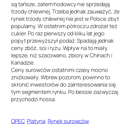
są tańsze, zatem hodowcy nie sprzedają
trzody chlewnej. Trzeba jednak zauważyć, że
rynek trzody chlewnej nie jest w Polsce zbyt
popularny. W ostatnim półroczu zdrożał też
cukier. Po raz pierwszy od kliku lat jego
popyt przewyższył podaż. Spadają jednak
ceny zbóż, soi i ryżu. Wpływ na to miały
lepsze, niż szacowano, zbiory w Chinach i
Kanadzie.
Ceny surowców ostatnimi czasy mocno
zniżkowały. Wbrew pozorom, powinno to
skłonić inwestorów do zainteresowania się
tym segmentem rynku. Po bessie zazwyczaj
przychodzi hossa.
OPEC
Platyna
Rynek surowców