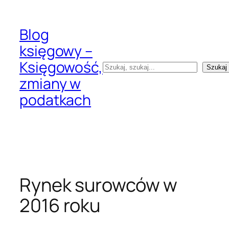
Przejdź
do
Blog
treści
księgowy –
Księgowość,
Szukaj
Szukaj
zmiany w
podatkach
Rynek surowców w
2016 roku