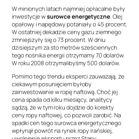
W minionych latach najmniej opłacalne były
inwestycje w
surowce energetyczne
. Olej
opałowy i napędowy potaniały o 45 procent.
W ostatniej dekadzie ceny gazu ziemnego
zmniejszyły się o 73 procent. W dniu
dzisiejszym za sto metrów sześciennych
tego nośnika energii otrzymamy 70 dolarów.
W roku 2008 otrzymalibyśmy 500 dolarów.
Pomimo tego trendu eksperci zauważają, że
ciekawym posunięciem byłoby
zainwestowanie w ropę naftową. Choć jej
cena spada od kilku miesięcy, analitycy
sądzą, że w tym roku dojdzie do korekty
ceny ropy naftowej, co pozwoli zarobić. Na
spadki cen tego surowca energetycznego
wpłynął powrót na rynek ropy irańskiej,
uwolnienie eksportu przez Stany