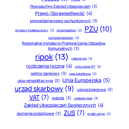
Powszechny Zakład Ubezpieczeń
(3)
Prawo i Sprawiedliwość
(4)
prowadzenie ksiąg rachunkowych
(3)
PZU
(10)
przepisy Kodeksu pracy
(2)
przestępstwo
(2)
rachunek bankowy
(2)
Regionalne Instalacje Przetwarzania Odpadów
Komunalnych
(3)
ripok
(13)
rodzaje ulg
(2)
rozliczenia roczne
(4)
rozliczenie PIT
(2)
sektor bankowy
(3)
ulga odsetkowa
(2)
Unia Europejska
(5)
ulga rehabilitacyjna
(3)
urząd skarbowy
(9)
usługi księgowe
(3)
VAT
(7)
waluta
(3)
zadania ripok
(2)
Zakład Ubezpieczeń Społecznych
(4)
ZUS
(7)
zeznanie podatkowe
(3)
środki unijne
(2)