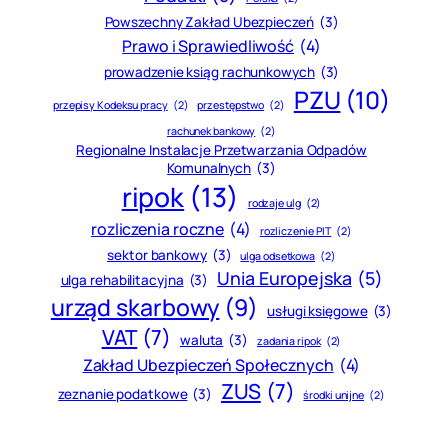
Powszechny Zakład Ubezpieczeń
(3)
Prawo i Sprawiedliwość
(4)
prowadzenie ksiąg rachunkowych
(3)
PZU
(10)
przepisy Kodeksu pracy
(2)
przestępstwo
(2)
rachunek bankowy
(2)
Regionalne Instalacje Przetwarzania Odpadów
Komunalnych
(3)
ripok
(13)
rodzaje ulg
(2)
rozliczenia roczne
(4)
rozliczenie PIT
(2)
sektor bankowy
(3)
ulga odsetkowa
(2)
Unia Europejska
(5)
ulga rehabilitacyjna
(3)
urząd skarbowy
(9)
usługi księgowe
(3)
VAT
(7)
waluta
(3)
zadania ripok
(2)
Zakład Ubezpieczeń Społecznych
(4)
ZUS
(7)
zeznanie podatkowe
(3)
środki unijne
(2)