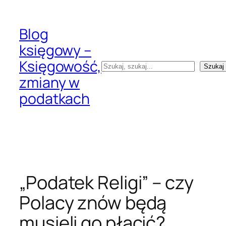
Przejdź
do
Blog
treści
księgowy –
Księgowość,
Szukaj
Szukaj
zmiany w
podatkach
„Podatek Religi” – czy
Polacy znów będą
musieli go płacić?