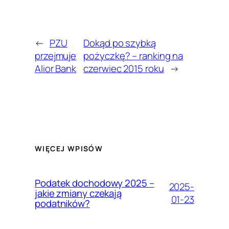
←
PZU
Dokąd po szybką
przejmuje
pożyczkę? – ranking na
Alior Bank
czerwiec 2015 roku
→
WIĘCEJ WPISÓW
Podatek dochodowy 2025 –
2025-
jakie zmiany czekają
01-23
podatników?