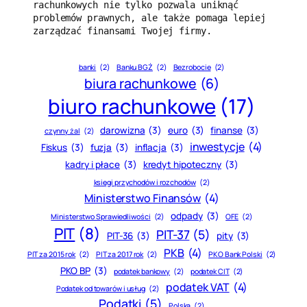
rachunkowych nie tylko pozwala uniknąć 
problemów prawnych, ale także pomaga lepiej 
zarządzać finansami Twojej firmy.
banki
(2)
Banku BGŻ
(2)
Bezrobocie
(2)
biura rachunkowe
(6)
biuro rachunkowe
(17)
darowizna
(3)
euro
(3)
finanse
(3)
czynny żal
(2)
inwestycje
(4)
Fiskus
(3)
fuzja
(3)
inflacja
(3)
kadry i płace
(3)
kredyt hipoteczny
(3)
księgi przychodów i rozchodów
(2)
Ministerstwo Finansów
(4)
odpady
(3)
Ministerstwo Sprawiedliwości
(2)
OFE
(2)
PIT
(8)
PIT-37
(5)
PIT-36
(3)
pity
(3)
PKB
(4)
PIT za 2015 rok
(2)
PIT za 2017 rok
(2)
PKO Bank Polski
(2)
PKO BP
(3)
podatek bankowy
(2)
podatek CIT
(2)
podatek VAT
(4)
Podatek od towarów i usług
(2)
Podatki
(5)
Polska
(2)