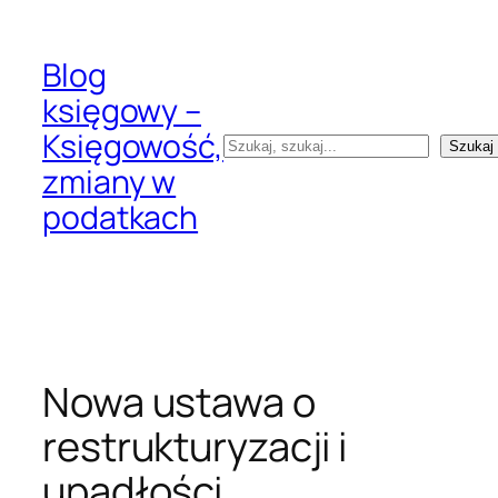
Przejdź
do
Blog
treści
księgowy –
Księgowość,
Szukaj
Szukaj
zmiany w
podatkach
Nowa ustawa o
restrukturyzacji i
upadłości