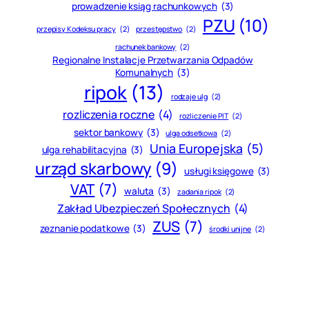
prowadzenie ksiąg rachunkowych
(3)
PZU
(10)
przepisy Kodeksu pracy
(2)
przestępstwo
(2)
rachunek bankowy
(2)
Regionalne Instalacje Przetwarzania Odpadów
Komunalnych
(3)
ripok
(13)
rodzaje ulg
(2)
rozliczenia roczne
(4)
rozliczenie PIT
(2)
sektor bankowy
(3)
ulga odsetkowa
(2)
Unia Europejska
(5)
ulga rehabilitacyjna
(3)
urząd skarbowy
(9)
usługi księgowe
(3)
VAT
(7)
waluta
(3)
zadania ripok
(2)
Zakład Ubezpieczeń Społecznych
(4)
ZUS
(7)
zeznanie podatkowe
(3)
środki unijne
(2)