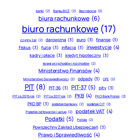
banki
(2)
Banku BGŻ
(2)
Bezrobocie
(2)
biura rachunkowe
(6)
biuro rachunkowe
(17)
darowizna
(3)
euro
(3)
finanse
(3)
czynny żal
(2)
inwestycje
(4)
Fiskus
(3)
fuzja
(3)
inflacja
(3)
kadry i płace
(3)
kredyt hipoteczny
(3)
księgi przychodów i rozchodów
(2)
Ministerstwo Finansów
(4)
odpady
(3)
Ministerstwo Sprawiedliwości
(2)
OFE
(2)
PIT
(8)
PIT-37
(5)
PIT-36
(3)
pity
(3)
PKB
(4)
PIT za 2015 rok
(2)
PIT za 2017 rok
(2)
PKO Bank Polski
(2)
PKO BP
(3)
podatek bankowy
(2)
podatek CIT
(2)
podatek VAT
(4)
Podatek od towarów i usług
(2)
Podatki
(5)
Polska
(2)
Powszechny Zakład Ubezpieczeń
(3)
Prawo i Sprawiedliwość
(4)