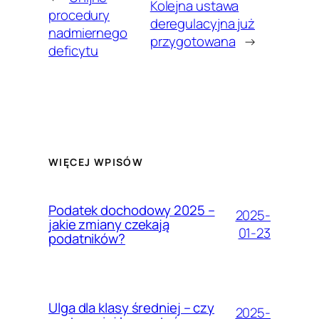
Kolejna ustawa
procedury
deregulacyjna już
nadmiernego
przygotowana
→
deficytu
WIĘCEJ WPISÓW
Podatek dochodowy 2025 –
2025-
jakie zmiany czekają
01-23
podatników?
Ulga dla klasy średniej – czy
2025-