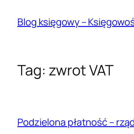
Przejdź
do
Blog księgowy – Księgowo
treści
Tag:
zwrot VAT
Podzielona płatność – rzą