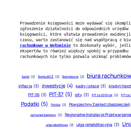
Prowadzenie księgowości może wydawać się skompli
zgłoszenie działalności do odpowiednich urzędów 
księgowości, które ułatwia prowadzenie ewidencji
czasu, warto zastanowić się nad współpracą z biu
rachunkowe w Wołominie
 to doskonały wybór, jeśli
ekspertów to również większy spokój w przypadku 
rachunkowych nie tylko pozwala uniknąć problemów
biura rachunko
banki
(2)
Banku BGŻ
(2)
Bezrobocie
(2)
inwestycje
(4)
inflacja
(3)
kadry i płace
(3)
kredyt hipo
PIT-37
(5)
PIT-36
(3)
pity
(3)
PIT za 2015 rok
(2)
PIT za 
Podatki
(5)
Powszechny Zakład Ubezpieczeń
Polska
(2)
Regionalne Instalacje Przetwarza
rachunek bankowy
(2)
Uni
ulga rehabilitacyjna
(3)
ulga odsetkowa
(2)