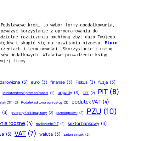
Podstawowe kroki to wybór formy opodatkowania, 
ozważyć korzystanie z oprogramowania do 
dzielne rozliczenia pochłoną zbyt dużo Twojego 
błędów i skupić się na rozwijaniu biznesu. 
Biuro 
czeniach i terminowości. Skorzystanie z usług 
sów podatkowych. Właściwe prowadzenie ksiąg 
wojej firmy.
darowizna
(3)
euro
(3)
finanse
(3)
Fiskus
(3)
fuzja
(3)
PIT
(8)
odpady
(3)
Ministerstwo Sprawiedliwości
(2)
OFE
(2)
podatek VAT
(4)
atek CIT
(2)
Podatek od towarów i usług
(2)
PZU
(10)
h
(3)
przepisy Kodeksu pracy
(2)
przestępstwo
(2)
enia roczne
(4)
sektor bankowy
(3)
rozliczenie PIT
(2)
VAT
(7)
we
(3)
waluta
(3)
zadania ripok
(2)