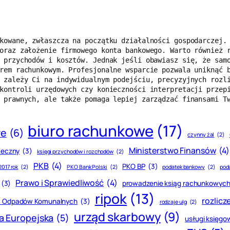
kowane, zwłaszcza na początku działalności gospodarczej. 
oraz założenie firmowego konta bankowego. Warto również r
 przychodów i kosztów. Jednak jeśli obawiasz się, że samo
rem rachunkowym. Profesjonalne wsparcie pozwala uniknąć 
 zależy Ci na indywidualnym podejściu, precyzyjnych rozli
kontroli urzędowych czy konieczności interpretacji przepi
 prawnych, ale także pomaga lepiej zarządzać finansami T
biuro rachunkowe
(17)
we
(6)
czynny żal
(2)
Ministerstwo Finansów
(4)
teczny
(3)
księgi przychodów i rozchodów
(2)
PKB
(4)
PKO BP
(3)
2017 rok
(2)
PKO Bank Polski
(2)
podatek bankowy
(2)
pod
Prawo i Sprawiedliwość
(4)
(3)
prowadzenie ksiąg rachunkowyc
ripok
(13)
rozlicz
nia Odpadów Komunalnych
(3)
rodzaje ulg
(2)
urząd skarbowy
(9)
a Europejska
(5)
usługi księgo