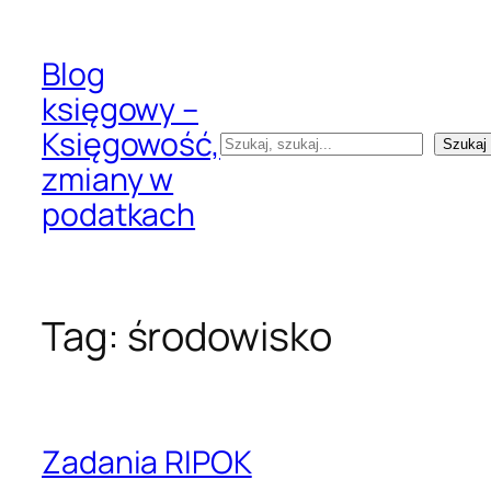
Przejdź
do
Blog
treści
księgowy –
Księgowość,
Szukaj
Szukaj
zmiany w
podatkach
Tag:
środowisko
Zadania RIPOK