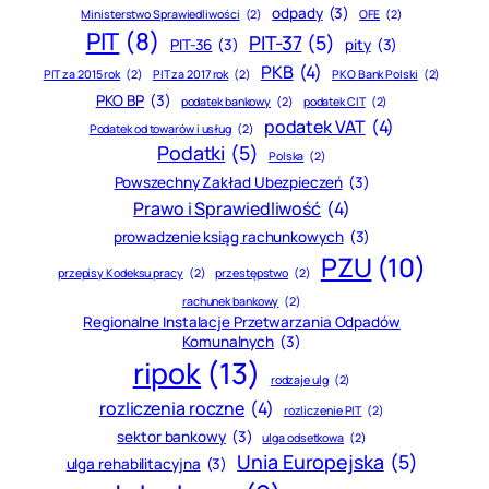
odpady
(3)
Ministerstwo Sprawiedliwości
(2)
OFE
(2)
PIT
(8)
PIT-37
(5)
PIT-36
(3)
pity
(3)
PKB
(4)
PIT za 2015 rok
(2)
PIT za 2017 rok
(2)
PKO Bank Polski
(2)
PKO BP
(3)
podatek bankowy
(2)
podatek CIT
(2)
podatek VAT
(4)
Podatek od towarów i usług
(2)
Podatki
(5)
Polska
(2)
Powszechny Zakład Ubezpieczeń
(3)
Prawo i Sprawiedliwość
(4)
prowadzenie ksiąg rachunkowych
(3)
PZU
(10)
przepisy Kodeksu pracy
(2)
przestępstwo
(2)
rachunek bankowy
(2)
Regionalne Instalacje Przetwarzania Odpadów
Komunalnych
(3)
ripok
(13)
rodzaje ulg
(2)
rozliczenia roczne
(4)
rozliczenie PIT
(2)
sektor bankowy
(3)
ulga odsetkowa
(2)
Unia Europejska
(5)
ulga rehabilitacyjna
(3)