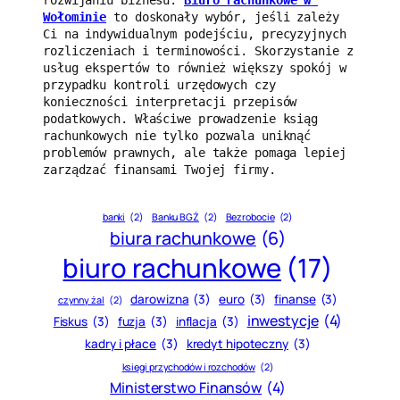
Wołominie
 to doskonały wybór, jeśli zależy 
Ci na indywidualnym podejściu, precyzyjnych 
rozliczeniach i terminowości. Skorzystanie z 
usług ekspertów to również większy spokój w 
przypadku kontroli urzędowych czy 
konieczności interpretacji przepisów 
podatkowych. Właściwe prowadzenie ksiąg 
rachunkowych nie tylko pozwala uniknąć 
problemów prawnych, ale także pomaga lepiej 
zarządzać finansami Twojej firmy.
banki
(2)
Banku BGŻ
(2)
Bezrobocie
(2)
biura rachunkowe
(6)
biuro rachunkowe
(17)
darowizna
(3)
euro
(3)
finanse
(3)
czynny żal
(2)
inwestycje
(4)
Fiskus
(3)
fuzja
(3)
inflacja
(3)
kadry i płace
(3)
kredyt hipoteczny
(3)
księgi przychodów i rozchodów
(2)
Ministerstwo Finansów
(4)