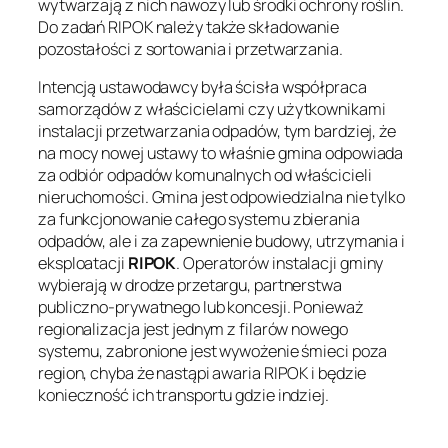
wytwarzają z nich nawozy lub środki ochrony roślin.
Do zadań RIPOK należy także składowanie
pozostałości z sortowania i przetwarzania.
Intencją ustawodawcy była ścisła współpraca
samorządów z właścicielami czy użytkownikami
instalacji przetwarzania odpadów, tym bardziej, że
na mocy nowej ustawy to właśnie gmina odpowiada
za odbiór odpadów komunalnych od właścicieli
nieruchomości. Gmina jest odpowiedzialna nie tylko
za funkcjonowanie całego systemu zbierania
odpadów, ale i za zapewnienie budowy, utrzymania i
eksploatacji
RIPOK
. Operatorów instalacji gminy
wybierają w drodze przetargu, partnerstwa
publiczno-prywatnego lub koncesji. Ponieważ
regionalizacja jest jednym z filarów nowego
systemu, zabronione jest wywożenie śmieci poza
region, chyba że nastąpi awaria RIPOK i będzie
konieczność ich transportu gdzie indziej.