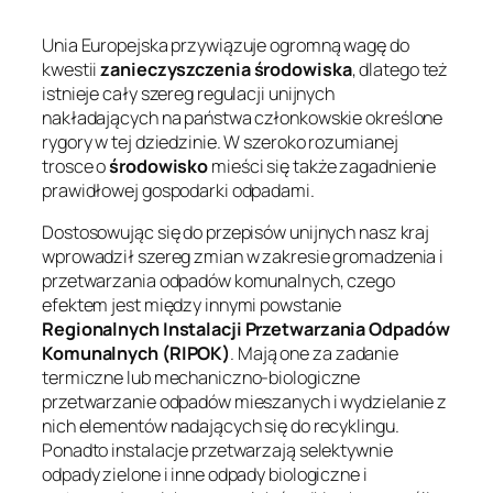
Unia Europejska przywiązuje ogromną wagę do
kwestii
zanieczyszczenia środowiska
, dlatego też
istnieje cały szereg regulacji unijnych
nakładających na państwa członkowskie określone
rygory w tej dziedzinie. W szeroko rozumianej
trosce o
środowisko
mieści się także zagadnienie
prawidłowej gospodarki odpadami.
Dostosowując się do przepisów unijnych nasz kraj
wprowadził szereg zmian w zakresie gromadzenia i
przetwarzania odpadów komunalnych, czego
efektem jest między innymi powstanie
Regionalnych Instalacji Przetwarzania Odpadów
Komunalnych (RIPOK)
. Mają one za zadanie
termiczne lub mechaniczno-biologiczne
przetwarzanie odpadów mieszanych i wydzielanie z
nich elementów nadających się do recyklingu.
Ponadto instalacje przetwarzają selektywnie
odpady zielone i inne odpady biologiczne i