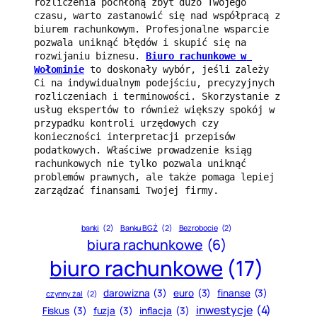
rozliczenia pochłoną zbyt dużo Twojego 
czasu, warto zastanowić się nad współpracą z 
biurem rachunkowym. Profesjonalne wsparcie 
pozwala uniknąć błędów i skupić się na 
rozwijaniu biznesu. 
Biuro rachunkowe w 
Wołominie
 to doskonały wybór, jeśli zależy 
Ci na indywidualnym podejściu, precyzyjnych 
rozliczeniach i terminowości. Skorzystanie z 
usług ekspertów to również większy spokój w 
przypadku kontroli urzędowych czy 
konieczności interpretacji przepisów 
podatkowych. Właściwe prowadzenie ksiąg 
rachunkowych nie tylko pozwala uniknąć 
problemów prawnych, ale także pomaga lepiej 
zarządzać finansami Twojej firmy.
banki
(2)
Banku BGŻ
(2)
Bezrobocie
(2)
biura rachunkowe
(6)
biuro rachunkowe
(17)
darowizna
(3)
euro
(3)
finanse
(3)
czynny żal
(2)
inwestycje
(4)
Fiskus
(3)
fuzja
(3)
inflacja
(3)