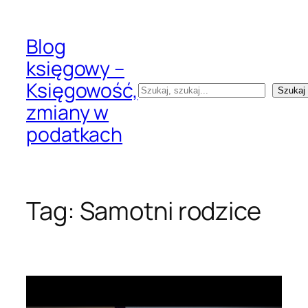
Przejdź
do
Blog
treści
księgowy –
Księgowość,
Szukaj
Szukaj
zmiany w
podatkach
Tag:
Samotni rodzice