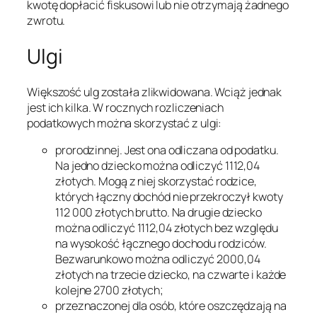
kwotę dopłacić fiskusowi lub nie otrzymają żadnego
zwrotu.
Ulgi
Większość ulg została zlikwidowana. Wciąż jednak
jest ich kilka. W rocznych rozliczeniach
podatkowych można skorzystać z ulgi:
prorodzinnej. Jest ona odliczana od podatku.
Na jedno dziecko można odliczyć 1112,04
złotych. Mogą z niej skorzystać rodzice,
których łączny dochód nie przekroczył kwoty
112 000 złotych brutto. Na drugie dziecko
można odliczyć 1112,04 złotych bez względu
na wysokość łącznego dochodu rodziców.
Bezwarunkowo można odliczyć 2000,04
złotych na trzecie dziecko, na czwarte i każde
kolejne 2700 złotych;
przeznaczonej dla osób, które oszczędzają na