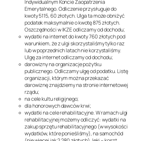
Indywidualnym Koncie Zaopatrzenia
Emerytalnego. Odliczenie przysługuje do
kwoty 5115, 60 złotych. Ulga ta może obniżyć
podatek maksymalnie o kwotę 875 złotych.
Oszczędności w IKZE odliczamy od dochodu;
wydatki na internet do kwoty 760 złotych pod
warunkiem, że z ulgi skorzystaliśmy tylko raz
lub w poprzednich latach nie korzystaliśmy.
Ulgę za internet odliczamy od dochodu;
darowizny na organizacje pożytku
publicznego. Odliczamy ulgę od podatku. Listę
organizacji, którym można przekazać
darowiznę znajdziemy na stronie internetowej
rządu;
na cele kultu religijnego;
dla honorowych dawców krwi;
wydatki na cele rehabilitacyjne. W ramach ulgi
rehabilitacyjnej możemy odliczyć: wydatki na
zakup sprzętu rehabilitacyjnego (w wysokości
wydatków, które ponieśliśmy), na samochód
(nie więcej jak 2 280 złotych), leki – koszt