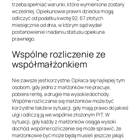
trzeba spełniać warunki, które wymienione zostały
wcześniej. Opiekunowie prawni dziecka mogą
odliczyć od podatku kwotę 92, 67 złotych
miesięcznie od dnia, w którym sąd wydał
postanowienie i nadaniu statusu opiekuna
prawnego.
Wspólne rozliczenie ze
współmałżonkiem
Nie zawsze jest korzystne. Opłaca się najlepiej tym
osobom, gdy jedno z małżonków nie pracuje,
pobiera rentę, a drugie ma wysokie dochody.
Wspólne rozliczanie się małżonków może być
korzystne także w sytuacji, gdy mają prawo do jakieś
ulgi i odliczą ją we wspólnie złożonym PIT. W
sytuacji, gdy każdy z małżonków osiąga wysoki
dochód, wspólne rozliczenie się może sprawić, że
małżonkowie być może będą musieli jeszcze jakąś