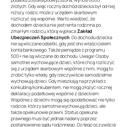
złotych. Gdy więc roczny dochód dziecka był od niej
niższy, rodzic może z urzędem skarbowym
rozliczyć się wspólnie. Warto wiedzieć, że
dochodem dziecka nie jest renta rodzinna po
zmarłym rodzicu, którą wypłaca
Zakład
Ubezpieczeń Społecznych
. Do dochodu dziecka
nie są wliczane odsetki, gdy jest ono właścicielem
konta bankowego. Także pieniądze z programu
500+ nie są wliczane do dochodu. Uwaga! Osoby
samotnie wychowujące dzieci, które chcą rozliczyć
się z urzędem skarbowym wspólnie z nimi, mogą to
zrobić tylko wtedy, gdy rzeczywiście samodzielnie
wychowują dzieci. Gdy mieszkają na przykład z
konkubiną/konkubentem, nie mogą złożyć rocznej
deklaracji podatkowej wspólnie z dzieckiem.
Wspólnie z dziećmi mogą się opodatkować nie tylko
rodzice, którzy samotnie wychowują dzieci, ale
także opiekunowie prawni. Status opiekuna
prawnego musi być jednak nadany poprzez
postanowienie sądu rodzinnego. Do tego oczywiście