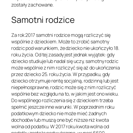
zostały zachowane.
Samotni rodzice
Za rok 2017 samotni rodzice mogą rozliczyć się
wspólnie z dzieckiem. Może to zrobić samotny
rodzic pod warunkiem, że dziecko nie ukończyło 18.
roku życia. Od tej zasady jest jednak wyjątek: gdy
dziecko studiuje lub nadal się uczy, samotny rodzic
może wspólnie z nim rozliczyć się aż do ukończenia
przez dziecko 25. roku życia. W przypadku, gdy
dziecko otrzymuje rentę socjalną, rodzinną lub jest
niepełnosprawne, rodzic może się z nim rozliczyć
wspólnie bez względu na to, w jakim jest ono wieku.
Do wspólnego rozliczenia się z dzieckiem trzeba
spełnić jeszcze inne warunki. W poprzednim roku
podatkowym dziecko nie może mieć żadnych
dochodów lub muszą one być niższe niż kwota
wolna od podatku. W 2017 roku kwota wolna od
podatku została podwyższona, wynosi 6600