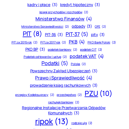
kadry i płace
(3)
kredyt hipoteczny
(3)
księgi przychodów i rozchodów
(2)
Ministerstwo Finansów
(4)
odpady
(3)
Ministerstwo Sprawiedliwości
(2)
OFE
(2)
PIT
(8)
PIT-37
(5)
PIT-36
(3)
pity
(3)
PKB
(4)
PIT za 2015 rok
(2)
PIT za 2017 rok
(2)
PKO Bank Polski
(2)
PKO BP
(3)
podatek bankowy
(2)
podatek CIT
(2)
podatek VAT
(4)
Podatek od towarów i usług
(2)
Podatki
(5)
Polska
(2)
Powszechny Zakład Ubezpieczeń
(3)
Prawo i Sprawiedliwość
(4)
prowadzenie ksiąg rachunkowych
(3)
PZU
(10)
przepisy Kodeksu pracy
(2)
przestępstwo
(2)
rachunek bankowy
(2)
Regionalne Instalacje Przetwarzania Odpadów
Komunalnych
(3)
ripok
(13)
rodzaje ulg
(2)