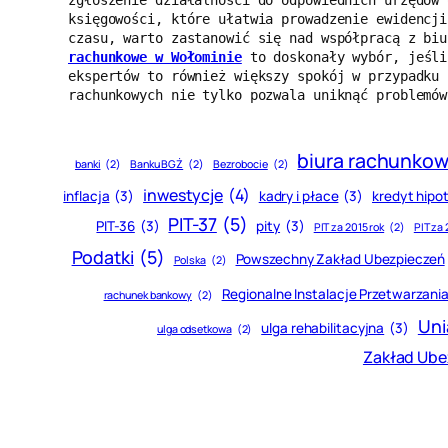
zgłoszenie działalności do odpowiednich urzędów 
księgowości, które ułatwia prowadzenie ewidencji
czasu, warto zastanowić się nad współpracą z biu
rachunkowe w Wołominie
 to doskonały wybór, jeśli
ekspertów to również większy spokój w przypadku 
rachunkowych nie tylko pozwala uniknąć problemów
biura rachunko
banki
(2)
Banku BGŻ
(2)
Bezrobocie
(2)
inwestycje
(4)
inflacja
(3)
kadry i płace
(3)
kredyt hipo
PIT-37
(5)
PIT-36
(3)
pity
(3)
PIT za 2015 rok
(2)
PIT za 
Podatki
(5)
Powszechny Zakład Ubezpieczeń
Polska
(2)
Regionalne Instalacje Przetwarza
rachunek bankowy
(2)
Uni
ulga rehabilitacyjna
(3)
ulga odsetkowa
(2)
Zakład Ube