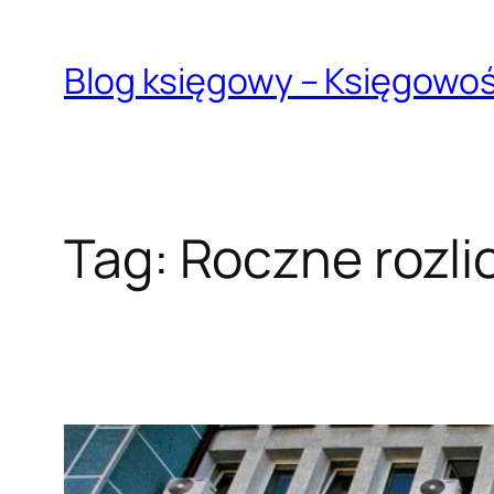
Przejdź
do
Blog księgowy – Księgowo
treści
Tag:
Roczne rozl