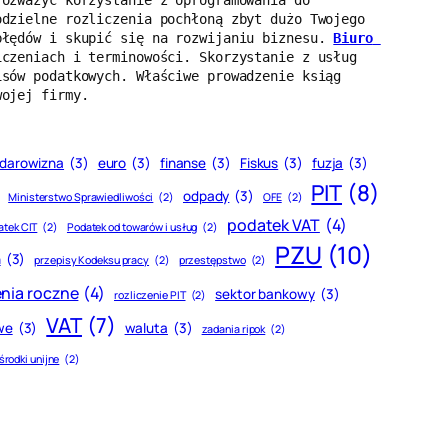
ozważyć korzystanie z oprogramowania do 
dzielne rozliczenia pochłoną zbyt dużo Twojego 
błędów i skupić się na rozwijaniu biznesu. 
Biuro 
czeniach i terminowości. Skorzystanie z usług 
sów podatkowych. Właściwe prowadzenie ksiąg 
wojej firmy.
darowizna
(3)
euro
(3)
finanse
(3)
Fiskus
(3)
fuzja
(3)
PIT
(8)
odpady
(3)
Ministerstwo Sprawiedliwości
(2)
OFE
(2)
podatek VAT
(4)
atek CIT
(2)
Podatek od towarów i usług
(2)
PZU
(10)
h
(3)
przepisy Kodeksu pracy
(2)
przestępstwo
(2)
enia roczne
(4)
sektor bankowy
(3)
rozliczenie PIT
(2)
VAT
(7)
we
(3)
waluta
(3)
zadania ripok
(2)
środki unijne
(2)