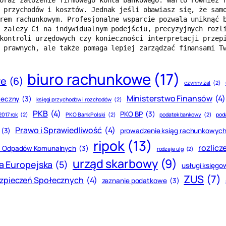
oraz założenie firmowego konta bankowego. Warto również r
 przychodów i kosztów. Jednak jeśli obawiasz się, że samo
rem rachunkowym. Profesjonalne wsparcie pozwala uniknąć 
 zależy Ci na indywidualnym podejściu, precyzyjnych rozli
kontroli urzędowych czy konieczności interpretacji przepi
 prawnych, ale także pomaga lepiej zarządzać finansami T
biuro rachunkowe
(17)
we
(6)
czynny żal
(2)
Ministerstwo Finansów
(4)
teczny
(3)
księgi przychodów i rozchodów
(2)
PKB
(4)
PKO BP
(3)
2017 rok
(2)
PKO Bank Polski
(2)
podatek bankowy
(2)
pod
Prawo i Sprawiedliwość
(4)
(3)
prowadzenie ksiąg rachunkowyc
ripok
(13)
rozlicz
nia Odpadów Komunalnych
(3)
rodzaje ulg
(2)
urząd skarbowy
(9)
a Europejska
(5)
usługi księgo
ZUS
(7)
zpieczeń Społecznych
(4)
zeznanie podatkowe
(3)