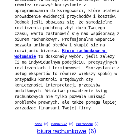
również rozważyć korzystanie z 
oprogramowania do księgowości, które ułatwia 
prowadzenie ewidencji przychodów i kosztów. 
Jednak jeśli obawiasz się, że samodzielne 
rozliczenia pochłoną zbyt dużo Twojego 
czasu, warto zastanowić się nad współpracą z 
biurem rachunkowym. Profesjonalne wsparcie 
pozwala uniknąć błędów i skupić się na 
rozwijaniu biznesu. 
Biuro rachunkowe w 
Wołominie
 to doskonały wybór, jeśli zależy 
Ci na indywidualnym podejściu, precyzyjnych 
rozliczeniach i terminowości. Skorzystanie z 
usług ekspertów to również większy spokój w 
przypadku kontroli urzędowych czy 
konieczności interpretacji przepisów 
podatkowych. Właściwe prowadzenie ksiąg 
rachunkowych nie tylko pozwala uniknąć 
problemów prawnych, ale także pomaga lepiej 
zarządzać finansami Twojej firmy.
banki
(2)
Banku BGŻ
(2)
Bezrobocie
(2)
biura rachunkowe
(6)