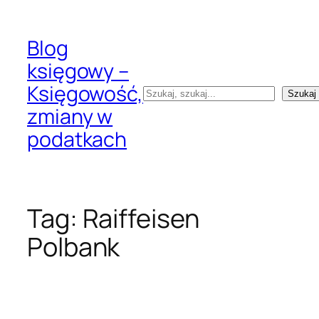
Przejdź
do
Blog
treści
księgowy –
Księgowość,
Szukaj
Szukaj
zmiany w
podatkach
Tag:
Raiffeisen
Polbank