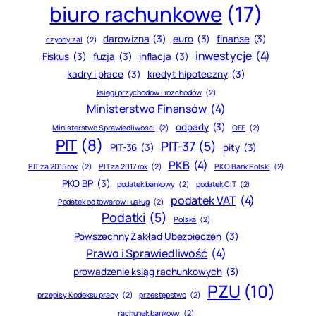
biuro rachunkowe
(17)
darowizna
(3)
euro
(3)
finanse
(3)
czynny żal
(2)
inwestycje
(4)
Fiskus
(3)
fuzja
(3)
inflacja
(3)
kadry i płace
(3)
kredyt hipoteczny
(3)
księgi przychodów i rozchodów
(2)
Ministerstwo Finansów
(4)
odpady
(3)
Ministerstwo Sprawiedliwości
(2)
OFE
(2)
PIT
(8)
PIT-37
(5)
PIT-36
(3)
pity
(3)
PKB
(4)
PIT za 2015 rok
(2)
PIT za 2017 rok
(2)
PKO Bank Polski
(2)
PKO BP
(3)
podatek bankowy
(2)
podatek CIT
(2)
podatek VAT
(4)
Podatek od towarów i usług
(2)
Podatki
(5)
Polska
(2)
Powszechny Zakład Ubezpieczeń
(3)
Prawo i Sprawiedliwość
(4)
prowadzenie ksiąg rachunkowych
(3)
PZU
(10)
przepisy Kodeksu pracy
(2)
przestępstwo
(2)
rachunek bankowy
(2)