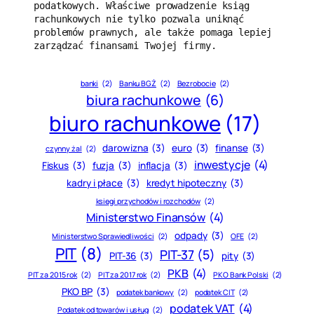
podatkowych. Właściwe prowadzenie ksiąg 
rachunkowych nie tylko pozwala uniknąć 
problemów prawnych, ale także pomaga lepiej 
zarządzać finansami Twojej firmy.
banki
(2)
Banku BGŻ
(2)
Bezrobocie
(2)
biura rachunkowe
(6)
biuro rachunkowe
(17)
darowizna
(3)
euro
(3)
finanse
(3)
czynny żal
(2)
inwestycje
(4)
Fiskus
(3)
fuzja
(3)
inflacja
(3)
kadry i płace
(3)
kredyt hipoteczny
(3)
księgi przychodów i rozchodów
(2)
Ministerstwo Finansów
(4)
odpady
(3)
Ministerstwo Sprawiedliwości
(2)
OFE
(2)
PIT
(8)
PIT-37
(5)
PIT-36
(3)
pity
(3)
PKB
(4)
PIT za 2015 rok
(2)
PIT za 2017 rok
(2)
PKO Bank Polski
(2)
PKO BP
(3)
podatek bankowy
(2)
podatek CIT
(2)
podatek VAT
(4)
Podatek od towarów i usług
(2)