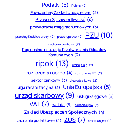
Podatki
(5)
Polska
(2)
Powszechny Zakład Ubezpieczeń
(3)
Prawo i Sprawiedliwość
(4)
prowadzenie ksiąg rachunkowych
(3)
PZU
(10)
przepisy Kodeksu pracy
(2)
przestępstwo
(2)
rachunek bankowy
(2)
Regionalne Instalacje Przetwarzania Odpadów
Komunalnych
(3)
ripok
(13)
rodzaje ulg
(2)
rozliczenia roczne
(4)
rozliczenie PIT
(2)
sektor bankowy
(3)
ulga odsetkowa
(2)
Unia Europejska
(5)
ulga rehabilitacyjna
(3)
urząd skarbowy
(9)
usługi księgowe
(3)
VAT
(7)
waluta
(3)
zadania ripok
(2)
Zakład Ubezpieczeń Społecznych
(4)
ZUS
(7)
zeznanie podatkowe
(3)
środki unijne
(2)