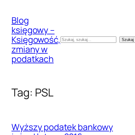
Przejdź
do
Blog
treści
księgowy –
Księgowość,
Szukaj
Szukaj
zmiany w
podatkach
Tag:
PSL
Wyższy podatek bankowy