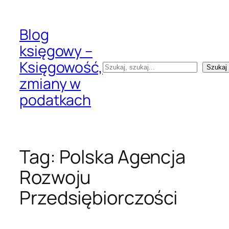
Przejdź
do
Blog
treści
księgowy –
Księgowość,
Szukaj
Szukaj
zmiany w
podatkach
Tag:
Polska Agencja
Rozwoju
Przedsiębiorczości