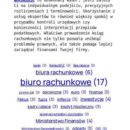
Wołominie
 to doskonały wybór, jeśli zależy 
Ci na indywidualnym podejściu, precyzyjnych 
rozliczeniach i terminowości. Skorzystanie z 
usług ekspertów to również większy spokój w 
przypadku kontroli urzędowych czy 
konieczności interpretacji przepisów 
podatkowych. Właściwe prowadzenie ksiąg 
rachunkowych nie tylko pozwala uniknąć 
problemów prawnych, ale także pomaga lepiej 
zarządzać finansami Twojej firmy.
banki
(2)
Banku BGŻ
(2)
Bezrobocie
(2)
biura rachunkowe
(6)
biuro rachunkowe
(17)
darowizna
(3)
euro
(3)
finanse
(3)
czynny żal
(2)
inwestycje
(4)
Fiskus
(3)
fuzja
(3)
inflacja
(3)
kadry i płace
(3)
kredyt hipoteczny
(3)
księgi przychodów i rozchodów
(2)
Ministerstwo Finansów
(4)
odpady
(3)
Ministerstwo Sprawiedliwości
(2)
OFE
(2)