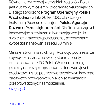
Równomierny rozwój wszystkich regionów Polski
jest kluczowym celem w programach europejskich.
Dlatego stworzono
Program Operacyjny Polska
Wschodnia
na lata 2014-2020, dla którego
Instytucją Pośredniczącą jest
Polska Agencja
Rozwoju Przedsiębiorczości
. Dla firm tworzących
innowacyjne rozwiązania i wdrażających je do
swojej działalności gospodarczej, przewidziano
kwotę dofinansowania rzędu 80 mln zł.
Ministerstwo Infrastruktury i Rozwoju podkreśla, że
największe szanse na skorzystanie z oferty
dofinansowania z PO Polska Wschodnia mają
projekty dotyczące opracowania innowacyjnych
produktów i usług poprzez wdrożenie wyników prac
badawczo-rozwojowych, niekoniecznie takich
przeprowadzonych samodzielnie.
(więcej…)
2015-10-05