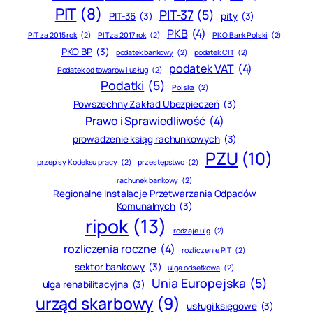
PIT
(8)
PIT-37
(5)
PIT-36
(3)
pity
(3)
PKB
(4)
PIT za 2015 rok
(2)
PIT za 2017 rok
(2)
PKO Bank Polski
(2)
PKO BP
(3)
podatek bankowy
(2)
podatek CIT
(2)
podatek VAT
(4)
Podatek od towarów i usług
(2)
Podatki
(5)
Polska
(2)
Powszechny Zakład Ubezpieczeń
(3)
Prawo i Sprawiedliwość
(4)
prowadzenie ksiąg rachunkowych
(3)
PZU
(10)
przepisy Kodeksu pracy
(2)
przestępstwo
(2)
rachunek bankowy
(2)
Regionalne Instalacje Przetwarzania Odpadów
Komunalnych
(3)
ripok
(13)
rodzaje ulg
(2)
rozliczenia roczne
(4)
rozliczenie PIT
(2)
sektor bankowy
(3)
ulga odsetkowa
(2)
Unia Europejska
(5)
ulga rehabilitacyjna
(3)
urząd skarbowy
(9)
usługi księgowe
(3)