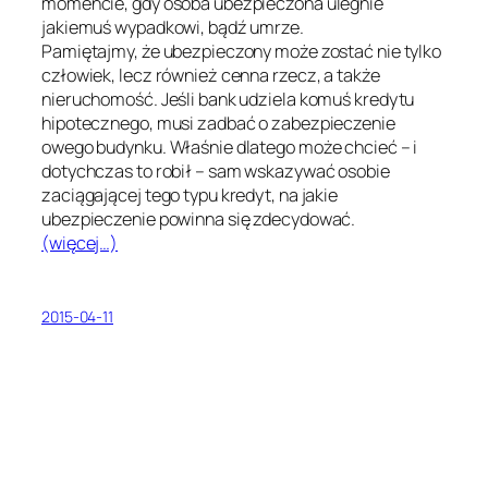
momencie, gdy osoba ubezpieczona ulegnie
jakiemuś wypadkowi, bądź umrze.
Pamiętajmy, że ubezpieczony może zostać nie tylko
człowiek, lecz również cenna rzecz, a także
nieruchomość. Jeśli bank udziela komuś kredytu
hipotecznego, musi zadbać o zabezpieczenie
owego budynku. Właśnie dlatego może chcieć – i
dotychczas to robił – sam wskazywać osobie
zaciągającej tego typu kredyt, na jakie
ubezpieczenie powinna się zdecydować.
(więcej…)
2015-04-11