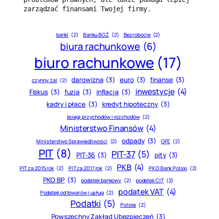
zarządzać finansami Twojej firmy.
banki
(2)
Banku BGŻ
(2)
Bezrobocie
(2)
biura rachunkowe
(6)
biuro rachunkowe
(17)
darowizna
(3)
euro
(3)
finanse
(3)
czynny żal
(2)
inwestycje
(4)
Fiskus
(3)
fuzja
(3)
inflacja
(3)
kadry i płace
(3)
kredyt hipoteczny
(3)
księgi przychodów i rozchodów
(2)
Ministerstwo Finansów
(4)
odpady
(3)
Ministerstwo Sprawiedliwości
(2)
OFE
(2)
PIT
(8)
PIT-37
(5)
PIT-36
(3)
pity
(3)
PKB
(4)
PIT za 2015 rok
(2)
PIT za 2017 rok
(2)
PKO Bank Polski
(2)
PKO BP
(3)
podatek bankowy
(2)
podatek CIT
(2)
podatek VAT
(4)
Podatek od towarów i usług
(2)
Podatki
(5)
Polska
(2)
Powszechny Zakład Ubezpieczeń
(3)