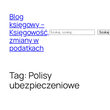
Przejdź
do
Blog
treści
księgowy –
Księgowość,
Szukaj
Szukaj
zmiany w
podatkach
Tag:
Polisy
ubezpieczeniowe