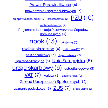
Prawo i Sprawiedliwość
(4)
prowadzenie ksiąg rachunkowych
(3)
PZU
(10)
przepisy Kodeksu pracy
(2)
przestępstwo
(2)
rachunek bankowy
(2)
Regionalne Instalacje Przetwarzania Odpadów
Komunalnych
(3)
ripok
(13)
rodzaje ulg
(2)
rozliczenia roczne
(4)
rozliczenie PIT
(2)
sektor bankowy
(3)
ulga odsetkowa
(2)
Unia Europejska
(5)
ulga rehabilitacyjna
(3)
urząd skarbowy
(9)
usługi księgowe
(3)
VAT
(7)
waluta
(3)
zadania ripok
(2)
Zakład Ubezpieczeń Społecznych
(4)
ZUS
(7)
zeznanie podatkowe
(3)
środki unijne
(2)