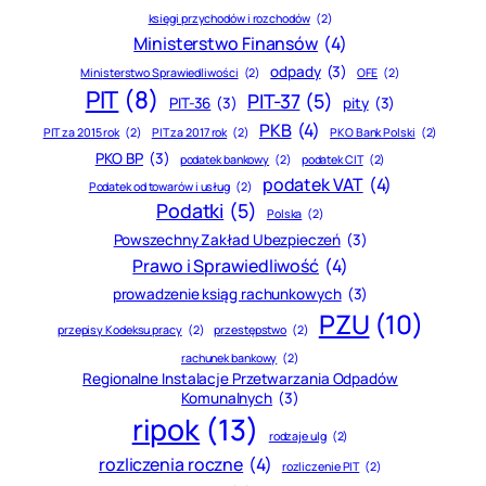
księgi przychodów i rozchodów
(2)
Ministerstwo Finansów
(4)
odpady
(3)
Ministerstwo Sprawiedliwości
(2)
OFE
(2)
PIT
(8)
PIT-37
(5)
PIT-36
(3)
pity
(3)
PKB
(4)
PIT za 2015 rok
(2)
PIT za 2017 rok
(2)
PKO Bank Polski
(2)
PKO BP
(3)
podatek bankowy
(2)
podatek CIT
(2)
podatek VAT
(4)
Podatek od towarów i usług
(2)
Podatki
(5)
Polska
(2)
Powszechny Zakład Ubezpieczeń
(3)
Prawo i Sprawiedliwość
(4)
prowadzenie ksiąg rachunkowych
(3)
PZU
(10)
przepisy Kodeksu pracy
(2)
przestępstwo
(2)
rachunek bankowy
(2)
Regionalne Instalacje Przetwarzania Odpadów
Komunalnych
(3)
ripok
(13)
rodzaje ulg
(2)
rozliczenia roczne
(4)
rozliczenie PIT
(2)