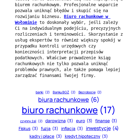
biurem rachunkowym. Profesjonalne wsparcie 
pozwala uniknąć błędów i skupić się na 
rozwijaniu biznesu. 
Biuro rachunkowe w 
Wołominie
 to doskonały wybór, jeśli zależy 
Ci na indywidualnym podejściu, precyzyjnych 
rozliczeniach i terminowości. Skorzystanie z 
usług ekspertów to również większy spokój w 
przypadku kontroli urzędowych czy 
konieczności interpretacji przepisów 
podatkowych. Właściwe prowadzenie ksiąg 
rachunkowych nie tylko pozwala uniknąć 
problemów prawnych, ale także pomaga lepiej 
zarządzać finansami Twojej firmy.
banki
(2)
Banku BGŻ
(2)
Bezrobocie
(2)
biura rachunkowe
(6)
biuro rachunkowe
(17)
darowizna
(3)
euro
(3)
finanse
(3)
czynny żal
(2)
inwestycje
(4)
Fiskus
(3)
fuzja
(3)
inflacja
(3)
kadry i płace
(3)
kredyt hipoteczny
(3)