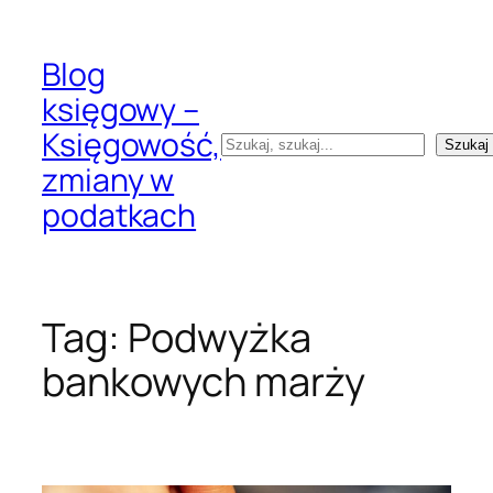
Przejdź
do
Blog
treści
księgowy –
Księgowość,
Szukaj
Szukaj
zmiany w
podatkach
Tag:
Podwyżka
bankowych marży