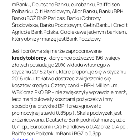
mBanku, Deutsche Banku, eurobanku, Raiffeisen
Polbanku, Citi Handlowym, Alior Banku, Banku BPH,
Banku BGŻ BNP Paribas, Banku Ochrony
Środowiska, Banku Pocztowym, Getin Banku i Credit
Agricole Bank Polska. Co ciekawe jedynym bankiem,
który obniżył marżę jest Bank Pocztowy.
Jeśli porówna się marże zaproponowane
kredytobiorcy
, który chce pożyczyć 196 tysięcy
złotych posiadając 20% wkładu własnego w
styczniu 2015 z tymi, które proponuje się w styczniu
2016 roku, to łatwo dostrzec zwiększenie się
kosztów kredytu. Cztery banki – BPH, Millenium,
WBK oraz PKO BP – nie zwiększyły wprawdzie marż,
lecz manipulowały kosztami pożyczek w inny
sposób (na przykład BPH zrezygnował z
promocyjnej stawki 0,85pp.). Skala podwyżek jest
zróżnicowana. Deutsche Bank podniósł marżę aż o
0,71 pp., Eurobank i Citi Handlowy o 0,42 oraz 0,4 pp.,
Raiffeisen Polbank, mBank i BGŻ o 0,3pp.