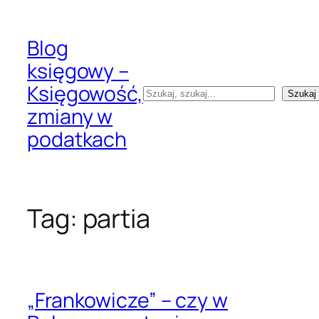
Przejdź
do
Blog
treści
księgowy –
Księgowość,
Szukaj
Szukaj
zmiany w
podatkach
Tag:
partia
„Frankowicze” – czy w