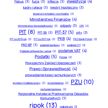
inwestycje
(4)
Fiskus
(3)
fuzja
(3)
inflacja
(3)
kadry i płace
(3)
kredyt hipoteczny
(3)
księgi przychodów i rozchodów
(2)
Ministerstwo Finansów
(4)
odpady
(3)
Ministerstwo Sprawiedliwości
(2)
OFE
(2)
PIT
(8)
PIT-37
(5)
PIT-36
(3)
pity
(3)
PKB
(4)
PIT za 2015 rok
(2)
PIT za 2017 rok
(2)
PKO Bank Polski
(2)
PKO BP
(3)
podatek bankowy
(2)
podatek CIT
(2)
podatek VAT
(4)
Podatek od towarów i usług
(2)
Podatki
(5)
Polska
(2)
Powszechny Zakład Ubezpieczeń
(3)
Prawo i Sprawiedliwość
(4)
prowadzenie ksiąg rachunkowych
(3)
PZU
(10)
przepisy Kodeksu pracy
(2)
przestępstwo
(2)
rachunek bankowy
(2)
Regionalne Instalacje Przetwarzania Odpadów
Komunalnych
(3)
ripok
(13)
rodzaje ulg
(2)