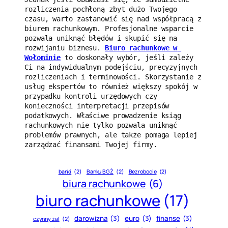
rozliczenia pochłoną zbyt dużo Twojego 
czasu, warto zastanowić się nad współpracą z 
biurem rachunkowym. Profesjonalne wsparcie 
pozwala uniknąć błędów i skupić się na 
rozwijaniu biznesu. 
Biuro rachunkowe w 
Wołominie
 to doskonały wybór, jeśli zależy 
Ci na indywidualnym podejściu, precyzyjnych 
rozliczeniach i terminowości. Skorzystanie z 
usług ekspertów to również większy spokój w 
przypadku kontroli urzędowych czy 
konieczności interpretacji przepisów 
podatkowych. Właściwe prowadzenie ksiąg 
rachunkowych nie tylko pozwala uniknąć 
problemów prawnych, ale także pomaga lepiej 
zarządzać finansami Twojej firmy.
banki
(2)
Banku BGŻ
(2)
Bezrobocie
(2)
biura rachunkowe
(6)
biuro rachunkowe
(17)
darowizna
(3)
euro
(3)
finanse
(3)
czynny żal
(2)