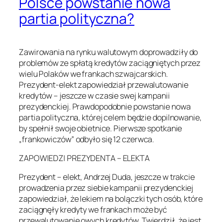
Polsce powstanie nowa
partia polityczna?
Zawirowania na rynku walutowym doprowadziły do
problemów ze spłatą kredytów zaciągniętych przez
wielu Polaków we frankach szwajcarskich.
Prezydent-elekt zapowiedział przewalutowanie
kredytów – jeszcze w czasie swej kampanii
prezydenckiej. Prawdopodobnie powstanie nowa
partia polityczna, której celem będzie dopilnowanie,
by spełnił swoje obietnice. Pierwsze spotkanie
„frankowiczów” odbyło się 12 czerwca.
ZAPOWIEDZI PREZYDENTA – ELEKTA
Prezydent – elekt, Andrzej Duda, jeszcze w trakcie
prowadzenia przez siebie kampanii prezydenckiej
zapowiedział, że lekiem na bolączki tych osób, które
zaciągnęły kredyty we frankach może być
przewalutowanie owych kredytów. Twierdził, że jest