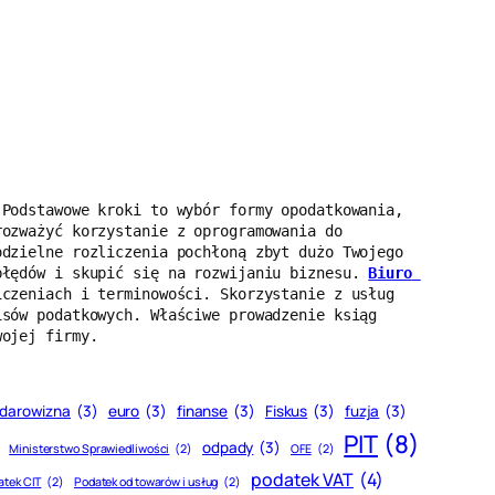
Podstawowe kroki to wybór formy opodatkowania, 
ozważyć korzystanie z oprogramowania do 
dzielne rozliczenia pochłoną zbyt dużo Twojego 
błędów i skupić się na rozwijaniu biznesu. 
Biuro 
czeniach i terminowości. Skorzystanie z usług 
sów podatkowych. Właściwe prowadzenie ksiąg 
wojej firmy.
darowizna
(3)
euro
(3)
finanse
(3)
Fiskus
(3)
fuzja
(3)
PIT
(8)
odpady
(3)
Ministerstwo Sprawiedliwości
(2)
OFE
(2)
podatek VAT
(4)
atek CIT
(2)
Podatek od towarów i usług
(2)