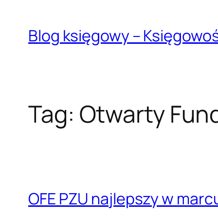
Przejdź
do
Blog księgowy – Księgowo
treści
Tag:
Otwarty Fun
OFE PZU najlepszy w marcu