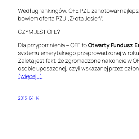
Według rankingów, OFE PZU zanotował najlepsze
bowiem oferta PZU „Złota Jesień”.
CZYM JEST OFE?
Dla przypomnienia – OFE to
Otwarty Fundusz E
systemu emerytalnego przeprowadzonej w roku 19
Zaletą jest fakt, że zgromadzone na koncie w O
osobie uposażonej, czyli wskazanej przez członka
(więcej…)
2015-04-14