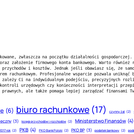
kowane, zwłaszcza na początku działalności gospodarczej. 
oraz założenie firmowego konta bankowego. Warto również r
 przychodów i kosztów. Jednak jeśli obawiasz się, że samo
rem rachunkowym. Profesjonalne wsparcie pozwala uniknąć 
 zależy Ci na indywidualnym podejściu, precyzyjnych rozli
kontroli urzędowych czy konieczności interpretacji przepi
 prawnych, ale także pomaga lepiej zarządzać finansami T
biuro rachunkowe
(17)
we
(6)
czynny żal
(2)
Ministerstwo Finansów
(4)
teczny
(3)
księgi przychodów i rozchodów
(2)
PKB
(4)
PKO BP
(3)
2017 rok
(2)
PKO Bank Polski
(2)
podatek bankowy
(2)
pod