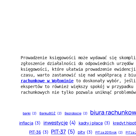
Prowadzenie księgowości może wydawać się skompli
zgłoszenie działalności do odpowiednich urzędów 
księgowości, które ułatwia prowadzenie ewidencji
czasu, warto zastanowić się nad współpracą z biu
rachunkowe w Wołominie
 to doskonały wybór, jeśli
ekspertów to również większy spokój w przypadku 
rachunkowych nie tylko pozwala uniknąć problemów
biura rachunko
banki
(2)
Banku BGŻ
(2)
Bezrobocie
(2)
inwestycje
(4)
inflacja
(3)
kadry i płace
(3)
kredyt hipo
PIT-37
(5)
PIT-36
(3)
pity
(3)
PIT za 2015 rok
(2)
PIT za 