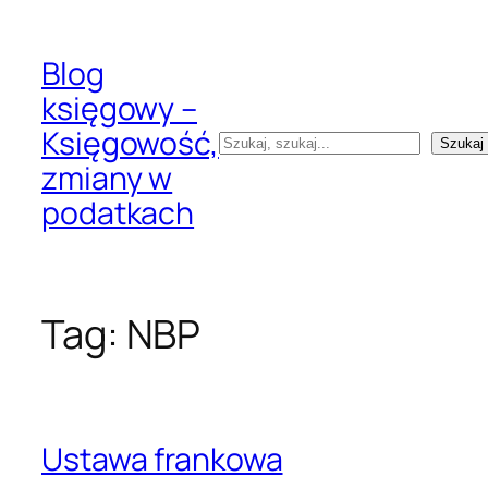
Przejdź
do
Blog
treści
księgowy –
Księgowość,
Szukaj
Szukaj
zmiany w
podatkach
Tag:
NBP
Ustawa frankowa