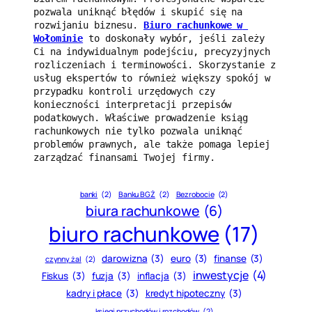
pozwala uniknąć błędów i skupić się na 
rozwijaniu biznesu. 
Biuro rachunkowe w 
Wołominie
 to doskonały wybór, jeśli zależy 
Ci na indywidualnym podejściu, precyzyjnych 
rozliczeniach i terminowości. Skorzystanie z 
usług ekspertów to również większy spokój w 
przypadku kontroli urzędowych czy 
konieczności interpretacji przepisów 
podatkowych. Właściwe prowadzenie ksiąg 
rachunkowych nie tylko pozwala uniknąć 
problemów prawnych, ale także pomaga lepiej 
zarządzać finansami Twojej firmy.
banki
(2)
Banku BGŻ
(2)
Bezrobocie
(2)
biura rachunkowe
(6)
biuro rachunkowe
(17)
darowizna
(3)
euro
(3)
finanse
(3)
czynny żal
(2)
inwestycje
(4)
Fiskus
(3)
fuzja
(3)
inflacja
(3)
kadry i płace
(3)
kredyt hipoteczny
(3)
księgi przychodów i rozchodów
(2)