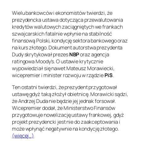
Wielu bankowców i ekonomistów twierdzi, że
prezydencka ustawa dotycząca przewalutowania
kredytów walutowych zaciągniętych we frankach
szwajcarskich fatalnie wpłynie na stabilność
finansową Polski, kondycję sektora bankowego oraz
na kurs złotego. Dokument autorstwa prezydenta
Dudy skrytykował prezes
NBP
oraz agencja
ratingowa Moody’s. O ustawie krytycznie
wypowiedział się nawet Mateusz Morawiecki,
wicepremier i minister rozwoju w rządzie
PiS
.
Ten ostatni twierdzi, że prezydent przygotował
ustawę gdyż taką złożył obietnicę. Morawicki sądzi,
że Andrzej Duda nie będzie jej jednak forsował.
Wicepremier dodał, że Ministerstwo Finansów
przygotowuje nowelizację ustawy frankowej, gdyż
projekt prezydencki jest nie do zaakceptowania i
może wpłynąć negatywnie na kondycję złotego.
(więcej…)