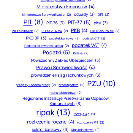
Ministerstwo Finansów
(4)
odpady
(3)
Ministerstwo Sprawiedliwości
(2)
OFE
(2)
PIT
(8)
PIT-37
(5)
PIT-36
(3)
pity
(3)
PKB
(4)
PIT za 2015 rok
(2)
PIT za 2017 rok
(2)
PKO Bank Polski
(2)
PKO BP
(3)
podatek bankowy
(2)
podatek CIT
(2)
podatek VAT
(4)
Podatek od towarów i usług
(2)
Podatki
(5)
Polska
(2)
Powszechny Zakład Ubezpieczeń
(3)
Prawo i Sprawiedliwość
(4)
prowadzenie ksiąg rachunkowych
(3)
PZU
(10)
przepisy Kodeksu pracy
(2)
przestępstwo
(2)
rachunek bankowy
(2)
Regionalne Instalacje Przetwarzania Odpadów
Komunalnych
(3)
ripok
(13)
rodzaje ulg
(2)
rozliczenia roczne
(4)
rozliczenie PIT
(2)
sektor bankowy
(3)
ulga odsetkowa
(2)