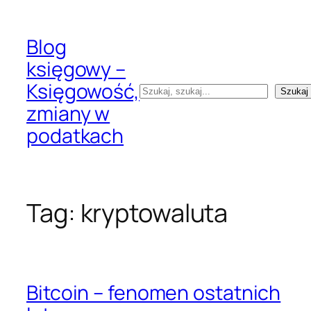
Przejdź
do
Blog
treści
księgowy –
Księgowość,
Szukaj
Szukaj
zmiany w
podatkach
Tag:
kryptowaluta
Bitcoin – fenomen ostatnich