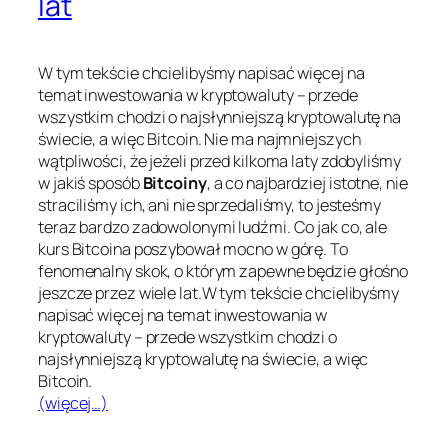
lat
W tym tekście chcielibyśmy napisać więcej na
temat inwestowania w kryptowaluty – przede
wszystkim chodzi o najsłynniejszą kryptowalutę na
świecie, a więc Bitcoin. Nie ma najmniejszych
wątpliwości, że jeżeli przed kilkoma laty zdobyliśmy
w jakiś sposób
Bitcoiny
, a co najbardziej istotne, nie
straciliśmy ich, ani nie sprzedaliśmy, to jesteśmy
teraz bardzo zadowolonymi ludźmi. Co jak co, ale
kurs Bitcoina poszybował mocno w górę. To
fenomenalny skok, o którym zapewne będzie głośno
jeszcze przez wiele lat.W tym tekście chcielibyśmy
napisać więcej na temat inwestowania w
kryptowaluty – przede wszystkim chodzi o
najsłynniejszą kryptowalutę na świecie, a więc
Bitcoin.
(więcej…)