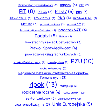
odpady
(3)
Ministerstwo Sprawiedliwości
(2)
OFE
(2)
PIT
(8)
PIT-37
(5)
PIT-36
(3)
pity
(3)
PKB
(4)
PIT za 2015 rok
(2)
PIT za 2017 rok
(2)
PKO Bank Polski
(2)
PKO BP
(3)
podatek bankowy
(2)
podatek CIT
(2)
podatek VAT
(4)
Podatek od towarów i usług
(2)
Podatki
(5)
Polska
(2)
Powszechny Zakład Ubezpieczeń
(3)
Prawo i Sprawiedliwość
(4)
prowadzenie ksiąg rachunkowych
(3)
PZU
(10)
przepisy Kodeksu pracy
(2)
przestępstwo
(2)
rachunek bankowy
(2)
Regionalne Instalacje Przetwarzania Odpadów
Komunalnych
(3)
ripok
(13)
rodzaje ulg
(2)
rozliczenia roczne
(4)
rozliczenie PIT
(2)
sektor bankowy
(3)
ulga odsetkowa
(2)
Unia Europejska
(5)
ulga rehabilitacyjna
(3)