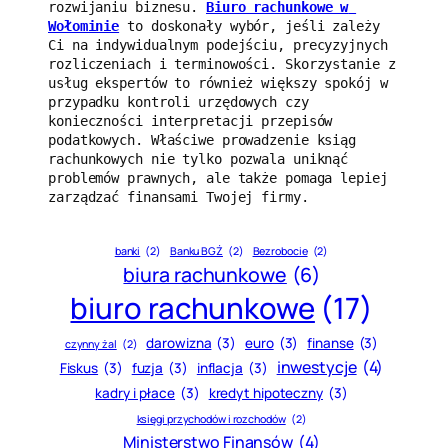
rozwijaniu biznesu. 
Biuro rachunkowe w 
Wołominie
 to doskonały wybór, jeśli zależy 
Ci na indywidualnym podejściu, precyzyjnych 
rozliczeniach i terminowości. Skorzystanie z 
usług ekspertów to również większy spokój w 
przypadku kontroli urzędowych czy 
konieczności interpretacji przepisów 
podatkowych. Właściwe prowadzenie ksiąg 
rachunkowych nie tylko pozwala uniknąć 
problemów prawnych, ale także pomaga lepiej 
zarządzać finansami Twojej firmy.
banki
(2)
Banku BGŻ
(2)
Bezrobocie
(2)
biura rachunkowe
(6)
biuro rachunkowe
(17)
darowizna
(3)
euro
(3)
finanse
(3)
czynny żal
(2)
inwestycje
(4)
Fiskus
(3)
fuzja
(3)
inflacja
(3)
kadry i płace
(3)
kredyt hipoteczny
(3)
księgi przychodów i rozchodów
(2)
Ministerstwo Finansów
(4)