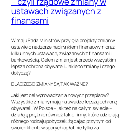
– czyli rządowe zmiany w
ustawach związanych z
finansami
W maju Rada Ministrów przyjęła projekty zmian w
ustawie o nadzorze nad rynkiem finansowym oraz
kilku innych ustawach, związanych z finansami i
bankowością. Celem zmian jest przede wszystkim
lepsza ochrona obywateli. Jakie to zmiany i czego
dotyczą?
DLACZEGO ZMIANY SĄ TAK WAŻNE?
Jaki jest cel wprowadzania nowych przepisów?
Wszystkie zmiany mają na uwadze lepszą ochronę
obywateli. W Polsce – jak też na całym świecie –
działają prężnie również takie firmy, które udzielają
różnego rodzaju pożyczek, żądając przy tym od
swoich klientów sporych opłat nie tylko za