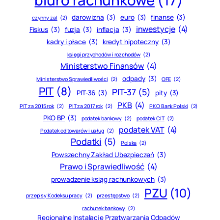
biuro rachunkowe
(17)
darowizna
(3)
euro
(3)
finanse
(3)
czynny żal
(2)
inwestycje
(4)
Fiskus
(3)
fuzja
(3)
inflacja
(3)
kadry i płace
(3)
kredyt hipoteczny
(3)
księgi przychodów i rozchodów
(2)
Ministerstwo Finansów
(4)
odpady
(3)
Ministerstwo Sprawiedliwości
(2)
OFE
(2)
PIT
(8)
PIT-37
(5)
PIT-36
(3)
pity
(3)
PKB
(4)
PIT za 2015 rok
(2)
PIT za 2017 rok
(2)
PKO Bank Polski
(2)
PKO BP
(3)
podatek bankowy
(2)
podatek CIT
(2)
podatek VAT
(4)
Podatek od towarów i usług
(2)
Podatki
(5)
Polska
(2)
Powszechny Zakład Ubezpieczeń
(3)
Prawo i Sprawiedliwość
(4)
prowadzenie ksiąg rachunkowych
(3)
PZU
(10)
przepisy Kodeksu pracy
(2)
przestępstwo
(2)
rachunek bankowy
(2)
Regionalne Instalacje Przetwarzania Odpadów