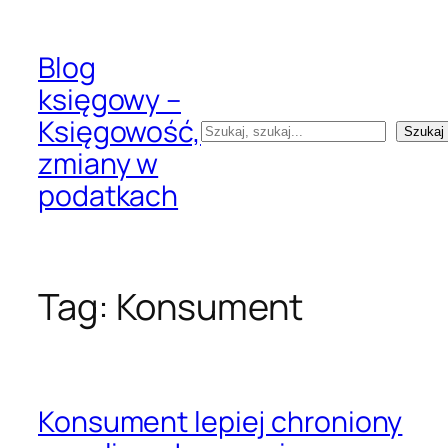
Przejdź
do
Blog
treści
księgowy –
Księgowość,
Szukaj
Szukaj
zmiany w
podatkach
Tag:
Konsument
Konsument lepiej chroniony