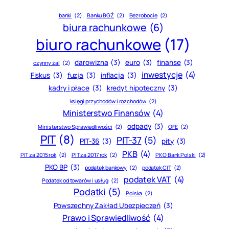
banki
(2)
Banku BGŻ
(2)
Bezrobocie
(2)
biura rachunkowe
(6)
biuro rachunkowe
(17)
darowizna
(3)
euro
(3)
finanse
(3)
czynny żal
(2)
inwestycje
(4)
Fiskus
(3)
fuzja
(3)
inflacja
(3)
kadry i płace
(3)
kredyt hipoteczny
(3)
księgi przychodów i rozchodów
(2)
Ministerstwo Finansów
(4)
odpady
(3)
Ministerstwo Sprawiedliwości
(2)
OFE
(2)
PIT
(8)
PIT-37
(5)
PIT-36
(3)
pity
(3)
PKB
(4)
PIT za 2015 rok
(2)
PIT za 2017 rok
(2)
PKO Bank Polski
(2)
PKO BP
(3)
podatek bankowy
(2)
podatek CIT
(2)
podatek VAT
(4)
Podatek od towarów i usług
(2)
Podatki
(5)
Polska
(2)
Powszechny Zakład Ubezpieczeń
(3)
Prawo i Sprawiedliwość
(4)