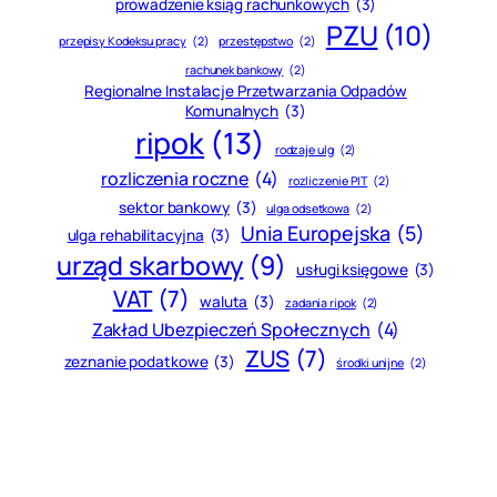
prowadzenie ksiąg rachunkowych
(3)
PZU
(10)
przepisy Kodeksu pracy
(2)
przestępstwo
(2)
rachunek bankowy
(2)
Regionalne Instalacje Przetwarzania Odpadów
Komunalnych
(3)
ripok
(13)
rodzaje ulg
(2)
rozliczenia roczne
(4)
rozliczenie PIT
(2)
sektor bankowy
(3)
ulga odsetkowa
(2)
Unia Europejska
(5)
ulga rehabilitacyjna
(3)
urząd skarbowy
(9)
usługi księgowe
(3)
VAT
(7)
waluta
(3)
zadania ripok
(2)
Zakład Ubezpieczeń Społecznych
(4)
ZUS
(7)
zeznanie podatkowe
(3)
środki unijne
(2)