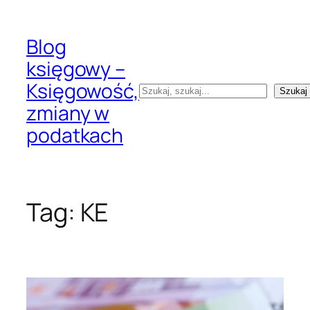
Przejdź
do
Blog
treści
księgowy –
Księgowość,
Szukaj
Szukaj
zmiany w
podatkach
Tag:
KE