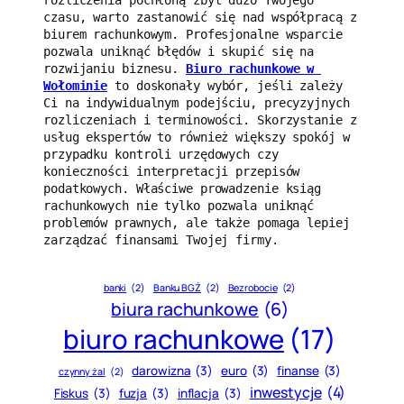
czasu, warto zastanowić się nad współpracą z 
biurem rachunkowym. Profesjonalne wsparcie 
pozwala uniknąć błędów i skupić się na 
rozwijaniu biznesu. 
Biuro rachunkowe w 
Wołominie
 to doskonały wybór, jeśli zależy 
Ci na indywidualnym podejściu, precyzyjnych 
rozliczeniach i terminowości. Skorzystanie z 
usług ekspertów to również większy spokój w 
przypadku kontroli urzędowych czy 
konieczności interpretacji przepisów 
podatkowych. Właściwe prowadzenie ksiąg 
rachunkowych nie tylko pozwala uniknąć 
problemów prawnych, ale także pomaga lepiej 
zarządzać finansami Twojej firmy.
banki
(2)
Banku BGŻ
(2)
Bezrobocie
(2)
biura rachunkowe
(6)
biuro rachunkowe
(17)
darowizna
(3)
euro
(3)
finanse
(3)
czynny żal
(2)
inwestycje
(4)
Fiskus
(3)
fuzja
(3)
inflacja
(3)