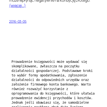
może wpłynąć negatywnie na kondycję złotego.
(więcej…)
2016-03-05
Prowadzenie księgowości może wydawać się 
skomplikowane, zwłaszcza na początku 
działalności gospodarczej. Podstawowe kroki 
to wybór formy opodatkowania, zgłoszenie 
działalności do odpowiednich urzędów oraz 
założenie firmowego konta bankowego. Warto 
również rozważyć korzystanie z 
oprogramowania do księgowości, które ułatwia 
prowadzenie ewidencji przychodów i kosztów. 
Jednak jeśli obawiasz się, że samodzielne 
rozliczenia pochłoną zbyt dużo Twojego 