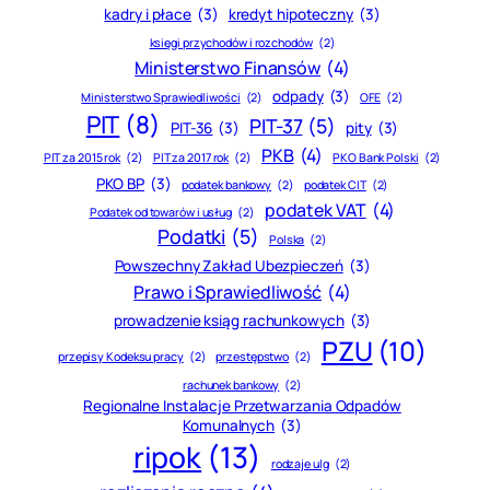
kadry i płace
(3)
kredyt hipoteczny
(3)
księgi przychodów i rozchodów
(2)
Ministerstwo Finansów
(4)
odpady
(3)
Ministerstwo Sprawiedliwości
(2)
OFE
(2)
PIT
(8)
PIT-37
(5)
PIT-36
(3)
pity
(3)
PKB
(4)
PIT za 2015 rok
(2)
PIT za 2017 rok
(2)
PKO Bank Polski
(2)
PKO BP
(3)
podatek bankowy
(2)
podatek CIT
(2)
podatek VAT
(4)
Podatek od towarów i usług
(2)
Podatki
(5)
Polska
(2)
Powszechny Zakład Ubezpieczeń
(3)
Prawo i Sprawiedliwość
(4)
prowadzenie ksiąg rachunkowych
(3)
PZU
(10)
przepisy Kodeksu pracy
(2)
przestępstwo
(2)
rachunek bankowy
(2)
Regionalne Instalacje Przetwarzania Odpadów
Komunalnych
(3)
ripok
(13)
rodzaje ulg
(2)