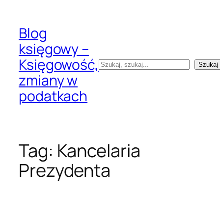
Przejdź
do
Blog
treści
księgowy –
Księgowość,
Szukaj
Szukaj
zmiany w
podatkach
Tag:
Kancelaria
Prezydenta