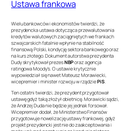
Ustawa frankowa
Wielu bankowców i ekonomistów twierdzi, że
prezydencka ustawa dotycząca przewalutowania
kredytów walutowych zaciągniętych we frankach
szwajcarskich fatalnie wpłynie na stabilność
finansową Polski, kondycję sektora bankowego oraz
na kurs złotego. Dokument autorstwa prezydenta
Dudy skrytykował prezes
NBP
oraz agencja
ratingowa Moody’s. O ustawie krytycznie
wypowiedział się nawet Mateusz Morawiecki,
wicepremier i minister rozwoju w rządzie
PiS
.
Ten ostatni twierdzi, że prezydent przygotował
ustawę gdyż taką złożył obietnicę. Morawicki sądzi,
że Andrzej Duda nie będzie jej jednak forsował.
Wicepremier dodał, że Ministerstwo Finansów
przygotowuje nowelizację ustawy frankowej, gdyż
projekt prezydencki jest nie do zaakceptowania i