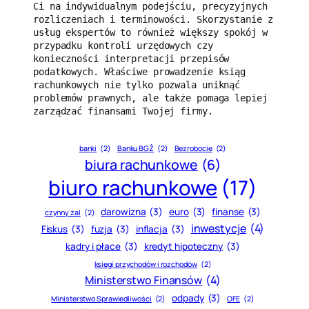
Ci na indywidualnym podejściu, precyzyjnych 
rozliczeniach i terminowości. Skorzystanie z 
usług ekspertów to również większy spokój w 
przypadku kontroli urzędowych czy 
konieczności interpretacji przepisów 
podatkowych. Właściwe prowadzenie ksiąg 
rachunkowych nie tylko pozwala uniknąć 
problemów prawnych, ale także pomaga lepiej 
zarządzać finansami Twojej firmy.
banki
(2)
Banku BGŻ
(2)
Bezrobocie
(2)
biura rachunkowe
(6)
biuro rachunkowe
(17)
darowizna
(3)
euro
(3)
finanse
(3)
czynny żal
(2)
inwestycje
(4)
Fiskus
(3)
fuzja
(3)
inflacja
(3)
kadry i płace
(3)
kredyt hipoteczny
(3)
księgi przychodów i rozchodów
(2)
Ministerstwo Finansów
(4)
odpady
(3)
Ministerstwo Sprawiedliwości
(2)
OFE
(2)