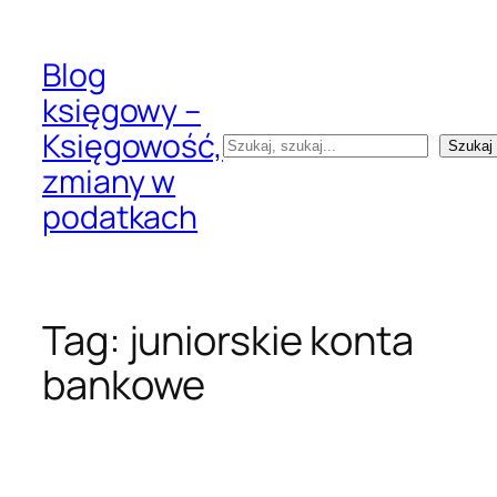
Przejdź
do
Blog
treści
księgowy –
Księgowość,
Szukaj
Szukaj
zmiany w
podatkach
Tag:
juniorskie konta
bankowe