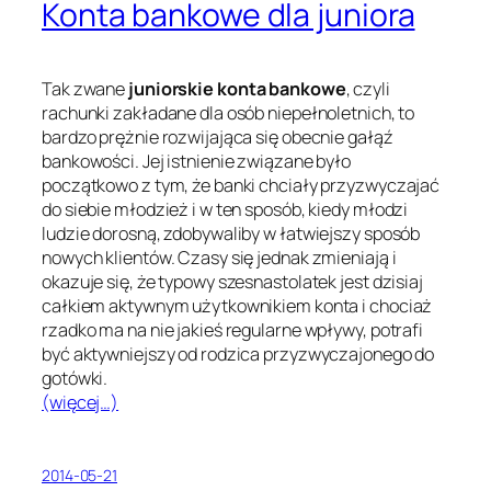
Konta bankowe dla juniora
Tak zwane
juniorskie konta bankowe
, czyli
rachunki zakładane dla osób niepełnoletnich, to
bardzo prężnie rozwijająca się obecnie gałąź
bankowości. Jej istnienie związane było
początkowo z tym, że banki chciały przyzwyczajać
do siebie młodzież i w ten sposób, kiedy młodzi
ludzie dorosną, zdobywaliby w łatwiejszy sposób
nowych klientów. Czasy się jednak zmieniają i
okazuje się, że typowy szesnastolatek jest dzisiaj
całkiem aktywnym użytkownikiem konta i chociaż
rzadko ma na nie jakieś regularne wpływy, potrafi
być aktywniejszy od rodzica przyzwyczajonego do
gotówki.
(więcej…)
2014-05-21