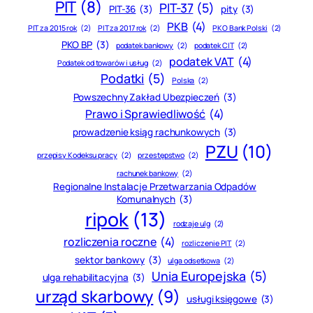
PIT
(8)
PIT-37
(5)
PIT-36
(3)
pity
(3)
PKB
(4)
PIT za 2015 rok
(2)
PIT za 2017 rok
(2)
PKO Bank Polski
(2)
PKO BP
(3)
podatek bankowy
(2)
podatek CIT
(2)
podatek VAT
(4)
Podatek od towarów i usług
(2)
Podatki
(5)
Polska
(2)
Powszechny Zakład Ubezpieczeń
(3)
Prawo i Sprawiedliwość
(4)
prowadzenie ksiąg rachunkowych
(3)
PZU
(10)
przepisy Kodeksu pracy
(2)
przestępstwo
(2)
rachunek bankowy
(2)
Regionalne Instalacje Przetwarzania Odpadów
Komunalnych
(3)
ripok
(13)
rodzaje ulg
(2)
rozliczenia roczne
(4)
rozliczenie PIT
(2)
sektor bankowy
(3)
ulga odsetkowa
(2)
Unia Europejska
(5)
ulga rehabilitacyjna
(3)
urząd skarbowy
(9)
usługi księgowe
(3)