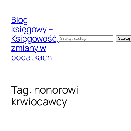
Przejdź
do
Blog
treści
księgowy –
Księgowość,
Szukaj
Szukaj
zmiany w
podatkach
Tag:
honorowi
krwiodawcy