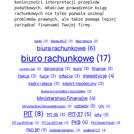
konieczności interpretacji przepisów 
podatkowych. Właściwe prowadzenie ksiąg 
rachunkowych nie tylko pozwala uniknąć 
problemów prawnych, ale także pomaga lepiej 
zarządzać finansami Twojej firmy.
banki
(2)
Banku BGŻ
(2)
Bezrobocie
(2)
biura rachunkowe
(6)
biuro rachunkowe
(17)
darowizna
(3)
euro
(3)
finanse
(3)
czynny żal
(2)
inwestycje
(4)
Fiskus
(3)
fuzja
(3)
inflacja
(3)
kadry i płace
(3)
kredyt hipoteczny
(3)
księgi przychodów i rozchodów
(2)
Ministerstwo Finansów
(4)
odpady
(3)
Ministerstwo Sprawiedliwości
(2)
OFE
(2)
PIT
(8)
PIT-37
(5)
PIT-36
(3)
pity
(3)
PKB
(4)
PIT za 2015 rok
(2)
PIT za 2017 rok
(2)
PKO Bank Polski
(2)
PKO BP
(3)
podatek bankowy
(2)
podatek CIT
(2)