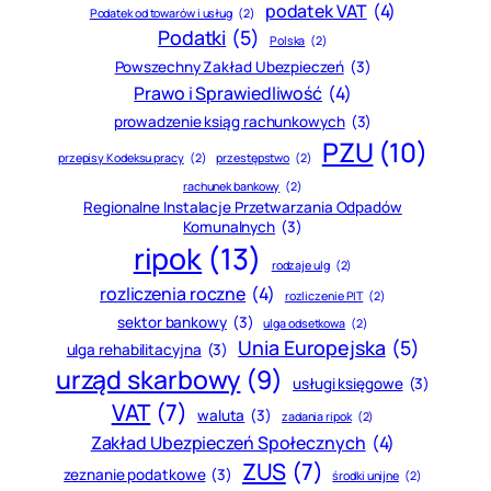
podatek VAT
(4)
Podatek od towarów i usług
(2)
Podatki
(5)
Polska
(2)
Powszechny Zakład Ubezpieczeń
(3)
Prawo i Sprawiedliwość
(4)
prowadzenie ksiąg rachunkowych
(3)
PZU
(10)
przepisy Kodeksu pracy
(2)
przestępstwo
(2)
rachunek bankowy
(2)
Regionalne Instalacje Przetwarzania Odpadów
Komunalnych
(3)
ripok
(13)
rodzaje ulg
(2)
rozliczenia roczne
(4)
rozliczenie PIT
(2)
sektor bankowy
(3)
ulga odsetkowa
(2)
Unia Europejska
(5)
ulga rehabilitacyjna
(3)
urząd skarbowy
(9)
usługi księgowe
(3)
VAT
(7)
waluta
(3)
zadania ripok
(2)
Zakład Ubezpieczeń Społecznych
(4)
ZUS
(7)
zeznanie podatkowe
(3)
środki unijne
(2)