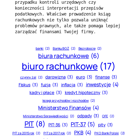
przypadku kontroli urzędowych czy 
konieczności interpretacji przepisów 
podatkowych. Właściwe prowadzenie ksiąg 
rachunkowych nie tylko pozwala uniknąć 
problemów prawnych, ale także pomaga lepiej 
zarządzać finansami Twojej firmy.
banki
(2)
Banku BGŻ
(2)
Bezrobocie
(2)
biura rachunkowe
(6)
biuro rachunkowe
(17)
darowizna
(3)
euro
(3)
finanse
(3)
czynny żal
(2)
inwestycje
(4)
Fiskus
(3)
fuzja
(3)
inflacja
(3)
kadry i płace
(3)
kredyt hipoteczny
(3)
księgi przychodów i rozchodów
(2)
Ministerstwo Finansów
(4)
odpady
(3)
Ministerstwo Sprawiedliwości
(2)
OFE
(2)
PIT
(8)
PIT-37
(5)
PIT-36
(3)
pity
(3)
PKB
(4)
PIT za 2015 rok
(2)
PIT za 2017 rok
(2)
PKO Bank Polski
(2)