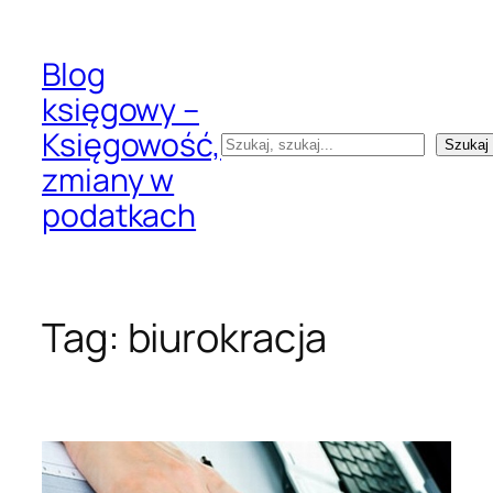
Przejdź
do
Blog
treści
księgowy –
Księgowość,
Szukaj
Szukaj
zmiany w
podatkach
Tag:
biurokracja