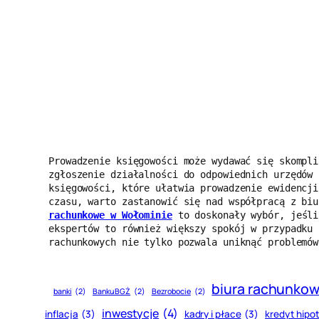
Prowadzenie księgowości może wydawać się skompli
zgłoszenie działalności do odpowiednich urzędów 
księgowości, które ułatwia prowadzenie ewidencji
czasu, warto zastanowić się nad współpracą z biu
rachunkowe w Wołominie
 to doskonały wybór, jeśli
ekspertów to również większy spokój w przypadku 
rachunkowych nie tylko pozwala uniknąć problemów
biura rachunko
banki
(2)
Banku BGŻ
(2)
Bezrobocie
(2)
inwestycje
(4)
inflacja
(3)
kadry i płace
(3)
kredyt hipo