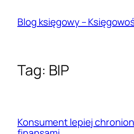
Przejdź
do
Blog księgowy – Księgowo
treści
Tag:
BIP
Konsument lepiej chronion
finansami