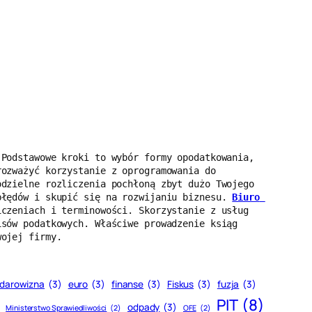
Podstawowe kroki to wybór formy opodatkowania, 
ozważyć korzystanie z oprogramowania do 
dzielne rozliczenia pochłoną zbyt dużo Twojego 
błędów i skupić się na rozwijaniu biznesu. 
Biuro 
czeniach i terminowości. Skorzystanie z usług 
sów podatkowych. Właściwe prowadzenie ksiąg 
wojej firmy.
darowizna
(3)
euro
(3)
finanse
(3)
Fiskus
(3)
fuzja
(3)
PIT
(8)
odpady
(3)
Ministerstwo Sprawiedliwości
(2)
OFE
(2)