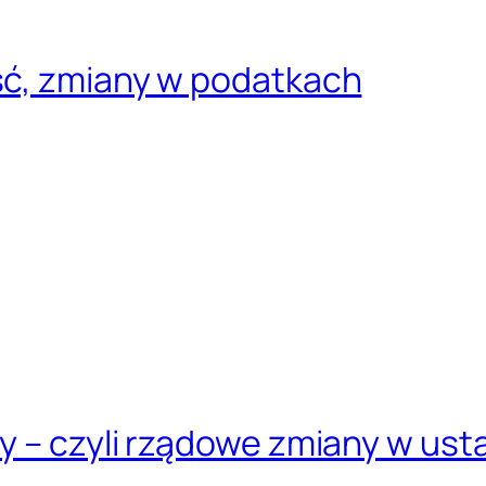
ść, zmiany w podatkach
y – czyli rządowe zmiany w us