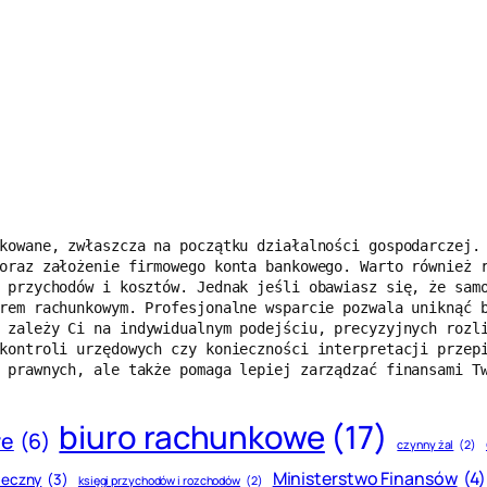
kowane, zwłaszcza na początku działalności gospodarczej. 
oraz założenie firmowego konta bankowego. Warto również r
 przychodów i kosztów. Jednak jeśli obawiasz się, że samo
rem rachunkowym. Profesjonalne wsparcie pozwala uniknąć 
 zależy Ci na indywidualnym podejściu, precyzyjnych rozli
kontroli urzędowych czy konieczności interpretacji przepi
 prawnych, ale także pomaga lepiej zarządzać finansami T
biuro rachunkowe
(17)
we
(6)
czynny żal
(2)
Ministerstwo Finansów
(4)
teczny
(3)
księgi przychodów i rozchodów
(2)