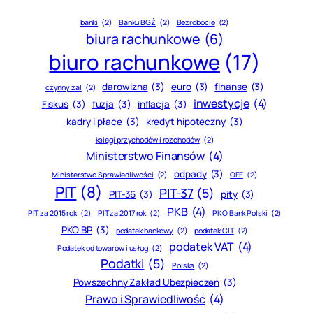
banki
(2)
Banku BGŻ
(2)
Bezrobocie
(2)
biura rachunkowe
(6)
biuro rachunkowe
(17)
darowizna
(3)
euro
(3)
finanse
(3)
czynny żal
(2)
inwestycje
(4)
Fiskus
(3)
fuzja
(3)
inflacja
(3)
kadry i płace
(3)
kredyt hipoteczny
(3)
księgi przychodów i rozchodów
(2)
Ministerstwo Finansów
(4)
odpady
(3)
Ministerstwo Sprawiedliwości
(2)
OFE
(2)
PIT
(8)
PIT-37
(5)
PIT-36
(3)
pity
(3)
PKB
(4)
PIT za 2015 rok
(2)
PIT za 2017 rok
(2)
PKO Bank Polski
(2)
PKO BP
(3)
podatek bankowy
(2)
podatek CIT
(2)
podatek VAT
(4)
Podatek od towarów i usług
(2)
Podatki
(5)
Polska
(2)
Powszechny Zakład Ubezpieczeń
(3)
Prawo i Sprawiedliwość
(4)