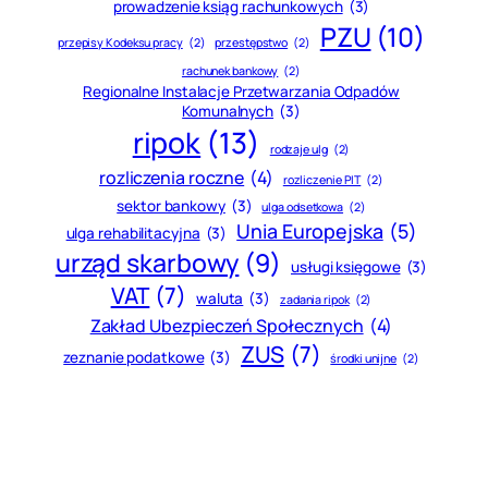
prowadzenie ksiąg rachunkowych
(3)
PZU
(10)
przepisy Kodeksu pracy
(2)
przestępstwo
(2)
rachunek bankowy
(2)
Regionalne Instalacje Przetwarzania Odpadów
Komunalnych
(3)
ripok
(13)
rodzaje ulg
(2)
rozliczenia roczne
(4)
rozliczenie PIT
(2)
sektor bankowy
(3)
ulga odsetkowa
(2)
Unia Europejska
(5)
ulga rehabilitacyjna
(3)
urząd skarbowy
(9)
usługi księgowe
(3)
VAT
(7)
waluta
(3)
zadania ripok
(2)
Zakład Ubezpieczeń Społecznych
(4)
ZUS
(7)
zeznanie podatkowe
(3)
środki unijne
(2)