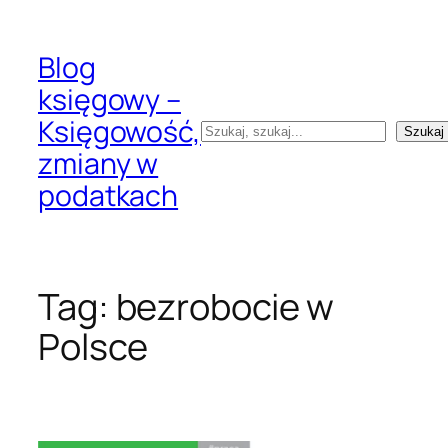
Przejdź
do
Blog
treści
księgowy –
Księgowość,
Szukaj
Szukaj
zmiany w
podatkach
Tag:
bezrobocie w
Polsce