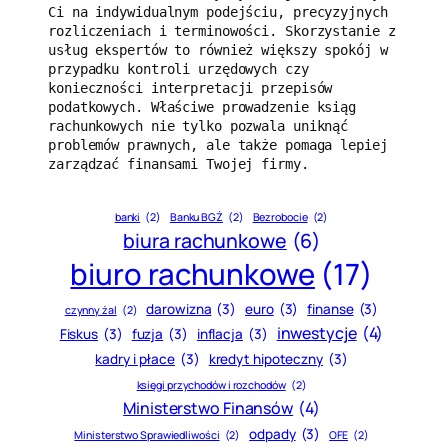
Ci na indywidualnym podejściu, precyzyjnych 
rozliczeniach i terminowości. Skorzystanie z 
usług ekspertów to również większy spokój w 
przypadku kontroli urzędowych czy 
konieczności interpretacji przepisów 
podatkowych. Właściwe prowadzenie ksiąg 
rachunkowych nie tylko pozwala uniknąć 
problemów prawnych, ale także pomaga lepiej 
zarządzać finansami Twojej firmy.
banki
(2)
Banku BGŻ
(2)
Bezrobocie
(2)
biura rachunkowe
(6)
biuro rachunkowe
(17)
darowizna
(3)
euro
(3)
finanse
(3)
czynny żal
(2)
inwestycje
(4)
Fiskus
(3)
fuzja
(3)
inflacja
(3)
kadry i płace
(3)
kredyt hipoteczny
(3)
księgi przychodów i rozchodów
(2)
Ministerstwo Finansów
(4)
odpady
(3)
Ministerstwo Sprawiedliwości
(2)
OFE
(2)