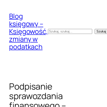
Przejdź
do
Blog
treści
księgowy –
Księgowość,
Szukaj
Szukaj
zmiany w
podatkach
Podpisanie
sprawozdania
finansowego –