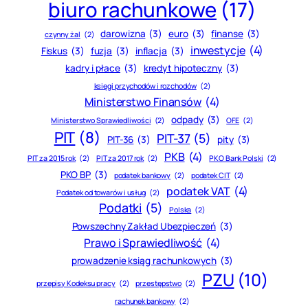
biuro rachunkowe
(17)
darowizna
(3)
euro
(3)
finanse
(3)
czynny żal
(2)
inwestycje
(4)
Fiskus
(3)
fuzja
(3)
inflacja
(3)
kadry i płace
(3)
kredyt hipoteczny
(3)
księgi przychodów i rozchodów
(2)
Ministerstwo Finansów
(4)
odpady
(3)
Ministerstwo Sprawiedliwości
(2)
OFE
(2)
PIT
(8)
PIT-37
(5)
PIT-36
(3)
pity
(3)
PKB
(4)
PIT za 2015 rok
(2)
PIT za 2017 rok
(2)
PKO Bank Polski
(2)
PKO BP
(3)
podatek bankowy
(2)
podatek CIT
(2)
podatek VAT
(4)
Podatek od towarów i usług
(2)
Podatki
(5)
Polska
(2)
Powszechny Zakład Ubezpieczeń
(3)
Prawo i Sprawiedliwość
(4)
prowadzenie ksiąg rachunkowych
(3)
PZU
(10)
przepisy Kodeksu pracy
(2)
przestępstwo
(2)
rachunek bankowy
(2)