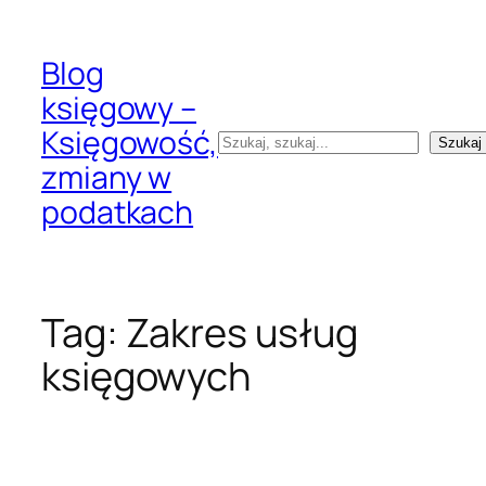
Przejdź
do
Blog
treści
księgowy –
Księgowość,
Szukaj
Szukaj
zmiany w
podatkach
Tag:
Zakres usług
księgowych