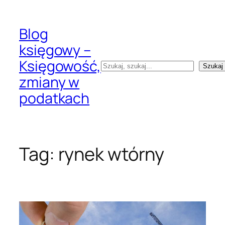
Przejdź
do
Blog
treści
księgowy –
Księgowość,
Szukaj
Szukaj
zmiany w
podatkach
Tag:
rynek wtórny