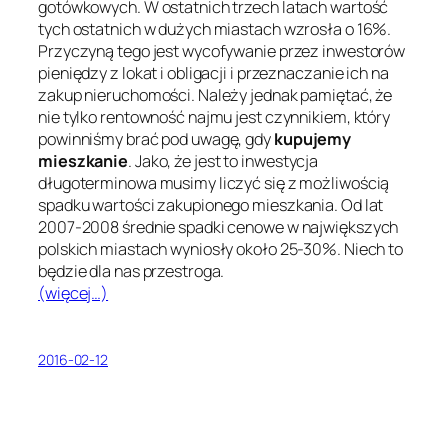
gotówkowych. W ostatnich trzech latach wartość
tych ostatnich w dużych miastach wzrosła o 16%.
Przyczyną tego jest wycofywanie przez inwestorów
pieniędzy z lokat i obligacji i przeznaczanie ich na
zakup nieruchomości. Należy jednak pamiętać, że
nie tylko rentowność najmu jest czynnikiem, który
powinniśmy brać pod uwagę, gdy
kupujemy
mieszkanie
. Jako, że jest to inwestycja
długoterminowa musimy liczyć się z możliwością
spadku wartości zakupionego mieszkania. Od lat
2007-2008 średnie spadki cenowe w największych
polskich miastach wyniosły około 25-30%. Niech to
będzie dla nas przestroga.
(więcej…)
2016-02-12