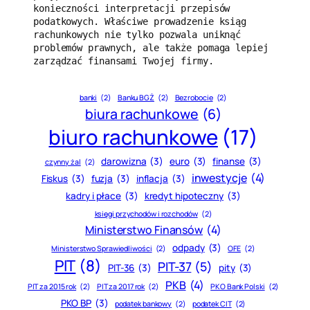
konieczności interpretacji przepisów 
podatkowych. Właściwe prowadzenie ksiąg 
rachunkowych nie tylko pozwala uniknąć 
problemów prawnych, ale także pomaga lepiej 
zarządzać finansami Twojej firmy.
banki
(2)
Banku BGŻ
(2)
Bezrobocie
(2)
biura rachunkowe
(6)
biuro rachunkowe
(17)
darowizna
(3)
euro
(3)
finanse
(3)
czynny żal
(2)
inwestycje
(4)
Fiskus
(3)
fuzja
(3)
inflacja
(3)
kadry i płace
(3)
kredyt hipoteczny
(3)
księgi przychodów i rozchodów
(2)
Ministerstwo Finansów
(4)
odpady
(3)
Ministerstwo Sprawiedliwości
(2)
OFE
(2)
PIT
(8)
PIT-37
(5)
PIT-36
(3)
pity
(3)
PKB
(4)
PIT za 2015 rok
(2)
PIT za 2017 rok
(2)
PKO Bank Polski
(2)
PKO BP
(3)
podatek bankowy
(2)
podatek CIT
(2)