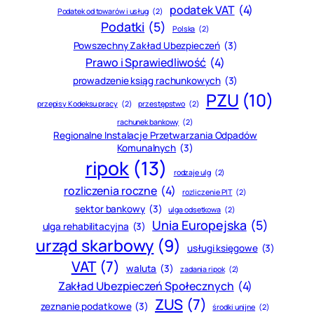
podatek VAT
(4)
Podatek od towarów i usług
(2)
Podatki
(5)
Polska
(2)
Powszechny Zakład Ubezpieczeń
(3)
Prawo i Sprawiedliwość
(4)
prowadzenie ksiąg rachunkowych
(3)
PZU
(10)
przepisy Kodeksu pracy
(2)
przestępstwo
(2)
rachunek bankowy
(2)
Regionalne Instalacje Przetwarzania Odpadów
Komunalnych
(3)
ripok
(13)
rodzaje ulg
(2)
rozliczenia roczne
(4)
rozliczenie PIT
(2)
sektor bankowy
(3)
ulga odsetkowa
(2)
Unia Europejska
(5)
ulga rehabilitacyjna
(3)
urząd skarbowy
(9)
usługi księgowe
(3)
VAT
(7)
waluta
(3)
zadania ripok
(2)
Zakład Ubezpieczeń Społecznych
(4)
ZUS
(7)
zeznanie podatkowe
(3)
środki unijne
(2)