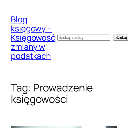
Przejdź
do
Blog
treści
księgowy –
Księgowość,
Szukaj
Szukaj
zmiany w
podatkach
Tag:
Prowadzenie
księgowości