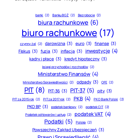
banki
(2)
Banku BGŻ
(2)
Bezrobocie
(2)
biura rachunkowe
(6)
biuro rachunkowe
(17)
darowizna
(3)
euro
(3)
finanse
(3)
czynny żal
(2)
inwestycje
(4)
Fiskus
(3)
fuzja
(3)
inflacja
(3)
kadry i płace
(3)
kredyt hipoteczny
(3)
księgi przychodów i rozchodów
(2)
Ministerstwo Finansów
(4)
odpady
(3)
Ministerstwo Sprawiedliwości
(2)
OFE
(2)
PIT
(8)
PIT-37
(5)
PIT-36
(3)
pity
(3)
PKB
(4)
PIT za 2015 rok
(2)
PIT za 2017 rok
(2)
PKO Bank Polski
(2)
PKO BP
(3)
podatek bankowy
(2)
podatek CIT
(2)
podatek VAT
(4)
Podatek od towarów i usług
(2)
Podatki
(5)
Polska
(2)
Powszechny Zakład Ubezpieczeń
(3)
Prawo i Sprawiedliwość
(4)