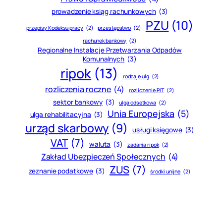
prowadzenie ksiąg rachunkowych
(3)
PZU
(10)
przepisy Kodeksu pracy
(2)
przestępstwo
(2)
rachunek bankowy
(2)
Regionalne Instalacje Przetwarzania Odpadów
Komunalnych
(3)
ripok
(13)
rodzaje ulg
(2)
rozliczenia roczne
(4)
rozliczenie PIT
(2)
sektor bankowy
(3)
ulga odsetkowa
(2)
Unia Europejska
(5)
ulga rehabilitacyjna
(3)
urząd skarbowy
(9)
usługi księgowe
(3)
VAT
(7)
waluta
(3)
zadania ripok
(2)
Zakład Ubezpieczeń Społecznych
(4)
ZUS
(7)
zeznanie podatkowe
(3)
środki unijne
(2)