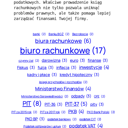
podatkowych. Właściwe prowadzenie ksiąg 
rachunkowych nie tylko pozwala uniknąć 
problemów prawnych, ale także pomaga lepiej 
zarządzać finansami Twojej firmy.
banki
(2)
Banku BGŻ
(2)
Bezrobocie
(2)
biura rachunkowe
(6)
biuro rachunkowe
(17)
darowizna
(3)
euro
(3)
finanse
(3)
czynny żal
(2)
inwestycje
(4)
Fiskus
(3)
fuzja
(3)
inflacja
(3)
kadry i płace
(3)
kredyt hipoteczny
(3)
księgi przychodów i rozchodów
(2)
Ministerstwo Finansów
(4)
odpady
(3)
Ministerstwo Sprawiedliwości
(2)
OFE
(2)
PIT
(8)
PIT-37
(5)
PIT-36
(3)
pity
(3)
PKB
(4)
PIT za 2015 rok
(2)
PIT za 2017 rok
(2)
PKO Bank Polski
(2)
PKO BP
(3)
podatek bankowy
(2)
podatek CIT
(2)
podatek VAT
(4)
Podatek od towarów i usług
(2)