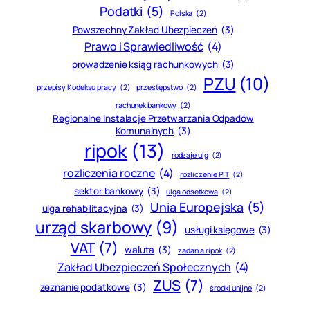
Podatki
(5)
Polska
(2)
Powszechny Zakład Ubezpieczeń
(3)
Prawo i Sprawiedliwość
(4)
prowadzenie ksiąg rachunkowych
(3)
PZU
(10)
przepisy Kodeksu pracy
(2)
przestępstwo
(2)
rachunek bankowy
(2)
Regionalne Instalacje Przetwarzania Odpadów
Komunalnych
(3)
ripok
(13)
rodzaje ulg
(2)
rozliczenia roczne
(4)
rozliczenie PIT
(2)
sektor bankowy
(3)
ulga odsetkowa
(2)
Unia Europejska
(5)
ulga rehabilitacyjna
(3)
urząd skarbowy
(9)
usługi księgowe
(3)
VAT
(7)
waluta
(3)
zadania ripok
(2)
Zakład Ubezpieczeń Społecznych
(4)
ZUS
(7)
zeznanie podatkowe
(3)
środki unijne
(2)