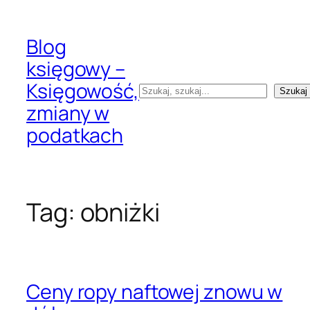
Przejdź
do
Blog
treści
księgowy –
Księgowość,
Szukaj
Szukaj
zmiany w
podatkach
Tag:
obniżki
Ceny ropy naftowej znowu w