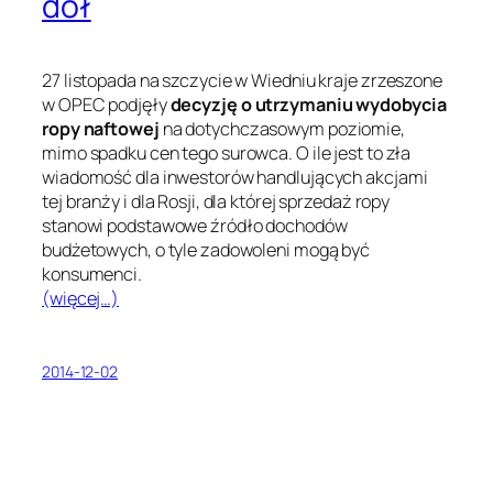
dół
27 listopada na szczycie w Wiedniu kraje zrzeszone
w OPEC podjęły
decyzję o utrzymaniu wydobycia
ropy naftowej
na dotychczasowym poziomie,
mimo spadku cen tego surowca. O ile jest to zła
wiadomość dla inwestorów handlujących akcjami
tej branży i dla Rosji, dla której sprzedaż ropy
stanowi podstawowe źródło dochodów
budżetowych, o tyle zadowoleni mogą być
konsumenci.
(więcej…)
2014-12-02