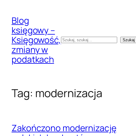
Przejdź
do
Blog
treści
księgowy –
Księgowość,
Szukaj
Szukaj
zmiany w
podatkach
Tag:
modernizacja
Zakończono modernizację