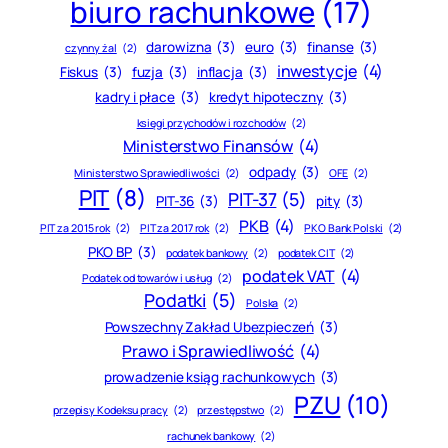
biuro rachunkowe
(17)
darowizna
(3)
euro
(3)
finanse
(3)
czynny żal
(2)
inwestycje
(4)
Fiskus
(3)
fuzja
(3)
inflacja
(3)
kadry i płace
(3)
kredyt hipoteczny
(3)
księgi przychodów i rozchodów
(2)
Ministerstwo Finansów
(4)
odpady
(3)
Ministerstwo Sprawiedliwości
(2)
OFE
(2)
PIT
(8)
PIT-37
(5)
PIT-36
(3)
pity
(3)
PKB
(4)
PIT za 2015 rok
(2)
PIT za 2017 rok
(2)
PKO Bank Polski
(2)
PKO BP
(3)
podatek bankowy
(2)
podatek CIT
(2)
podatek VAT
(4)
Podatek od towarów i usług
(2)
Podatki
(5)
Polska
(2)
Powszechny Zakład Ubezpieczeń
(3)
Prawo i Sprawiedliwość
(4)
prowadzenie ksiąg rachunkowych
(3)
PZU
(10)
przepisy Kodeksu pracy
(2)
przestępstwo
(2)
rachunek bankowy
(2)