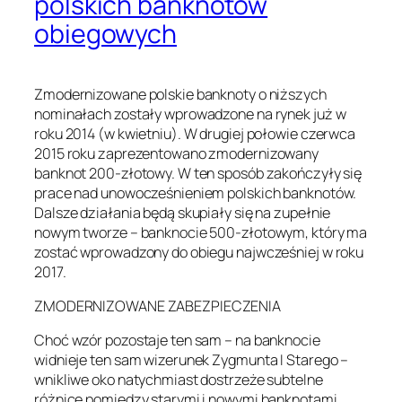
polskich banknotów
obiegowych
Zmodernizowane polskie banknoty o niższych
nominałach zostały wprowadzone na rynek już w
roku 2014 (w kwietniu). W drugiej połowie czerwca
2015 roku zaprezentowano zmodernizowany
banknot 200-złotowy. W ten sposób zakończyły się
prace nad unowocześnieniem polskich banknotów.
Dalsze działania będą skupiały się na zupełnie
nowym tworze – banknocie 500-złotowym, który ma
zostać wprowadzony do obiegu najwcześniej w roku
2017.
ZMODERNIZOWANE ZABEZPIECZENIA
Choć wzór pozostaje ten sam – na banknocie
widnieje ten sam wizerunek Zygmunta I Starego –
wnikliwe oko natychmiast dostrzeże subtelne
różnice pomiędzy starymi i nowymi banknotami.