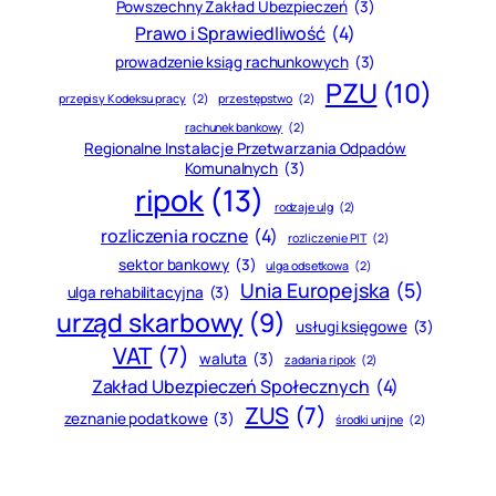
Powszechny Zakład Ubezpieczeń
(3)
Prawo i Sprawiedliwość
(4)
prowadzenie ksiąg rachunkowych
(3)
PZU
(10)
przepisy Kodeksu pracy
(2)
przestępstwo
(2)
rachunek bankowy
(2)
Regionalne Instalacje Przetwarzania Odpadów
Komunalnych
(3)
ripok
(13)
rodzaje ulg
(2)
rozliczenia roczne
(4)
rozliczenie PIT
(2)
sektor bankowy
(3)
ulga odsetkowa
(2)
Unia Europejska
(5)
ulga rehabilitacyjna
(3)
urząd skarbowy
(9)
usługi księgowe
(3)
VAT
(7)
waluta
(3)
zadania ripok
(2)
Zakład Ubezpieczeń Społecznych
(4)
ZUS
(7)
zeznanie podatkowe
(3)
środki unijne
(2)