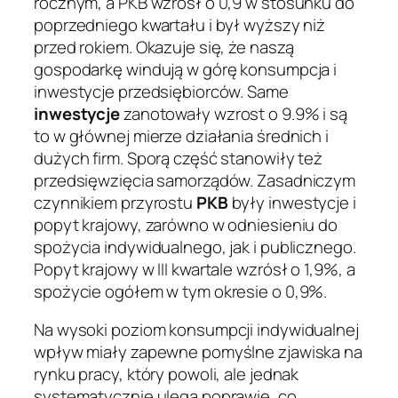
rocznym, a PKB wzrósł o 0,9 w stosunku do
poprzedniego kwartału i był wyższy niż
przed rokiem. Okazuje się, że naszą
gospodarkę windują w górę konsumpcja i
inwestycje przedsiębiorców. Same
inwestycje
zanotowały wzrost o 9.9% i są
to w głównej mierze działania średnich i
dużych firm. Sporą część stanowiły też
przedsięwzięcia samorządów. Zasadniczym
czynnikiem przyrostu
PKB
były inwestycje i
popyt krajowy, zarówno w odniesieniu do
spożycia indywidualnego, jak i publicznego.
Popyt krajowy w III kwartale wzrósł o 1,9%, a
spożycie ogółem w tym okresie o 0,9%.
Na wysoki poziom konsumpcji indywidualnej
wpływ miały zapewne pomyślne zjawiska na
rynku pracy, który powoli, ale jednak
systematycznie ulega poprawie, co