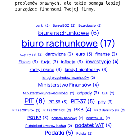
problemów prawnych, ale także pomaga lepiej 
zarządzać finansami Twojej firmy.
banki
(2)
Banku BGŻ
(2)
Bezrobocie
(2)
biura rachunkowe
(6)
biuro rachunkowe
(17)
darowizna
(3)
euro
(3)
finanse
(3)
czynny żal
(2)
inwestycje
(4)
Fiskus
(3)
fuzja
(3)
inflacja
(3)
kadry i płace
(3)
kredyt hipoteczny
(3)
księgi przychodów i rozchodów
(2)
Ministerstwo Finansów
(4)
odpady
(3)
Ministerstwo Sprawiedliwości
(2)
OFE
(2)
PIT
(8)
PIT-37
(5)
PIT-36
(3)
pity
(3)
PKB
(4)
PIT za 2015 rok
(2)
PIT za 2017 rok
(2)
PKO Bank Polski
(2)
PKO BP
(3)
podatek bankowy
(2)
podatek CIT
(2)
podatek VAT
(4)
Podatek od towarów i usług
(2)
Podatki
(5)
Polska
(2)