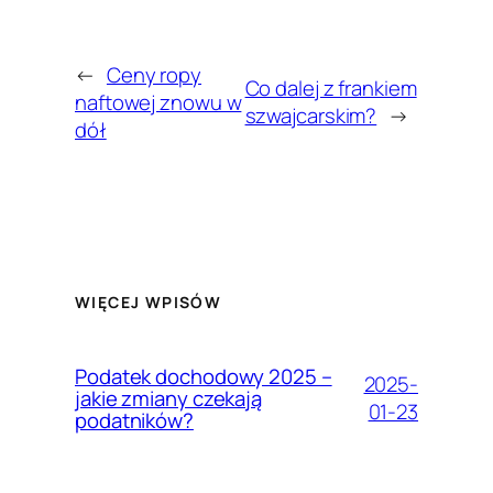
←
Ceny ropy
Co dalej z frankiem
naftowej znowu w
szwajcarskim?
→
dół
WIĘCEJ WPISÓW
Podatek dochodowy 2025 –
2025-
jakie zmiany czekają
01-23
podatników?