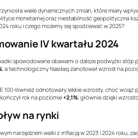
zyniosła wiele dynamicznych zmian, które miały wpływ
olityce monetarnej oraz niestabilność geopolityczna ks
2024 roku i czego możemy się spodziewać w 2025?
mowanie IV kwartału 2024
 spadki spowodowane obawami o dalsze podwyżki stóp 
%
, a technologiczny Nasdaq zanotował wzrost na poz
TSE 100 również odnotowały lekkie wzrosty, choć wciąż 
akończył rok na poziomie
+2,1%
, głównie dzięki wzros
pływ na rynki
wym narzędziem walki z inflacją w 2023 i 2024 roku, z