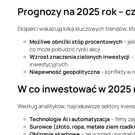
Prognozy na 2025 rok – c
Eksperci wskazują kilka kluczowych trendów, k
Możliwe obniżki stóp procentowych
– jeś
co może pobudzić rynki akcji.
Wzrost znaczenia zielonych inwestycji
–
inwestycyjnych.
Niepewność geopolityczna
– konflikty w
W co inwestować w 2025 
Według analityków, najciekawsze sektory inwes
Technologie AI i automatyzacja
– firmy za
Surowce (złoto, ropa, metale ziem rzadk
Obligacje skarbowe
– ze względu na stabi