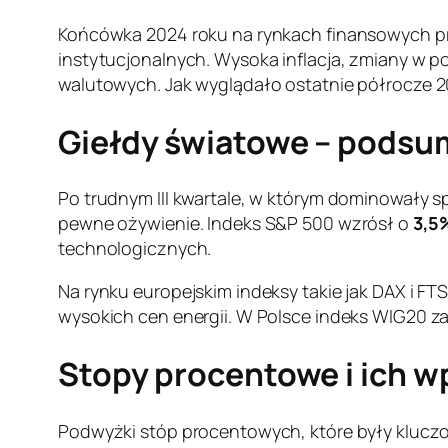
Końcówka 2024 roku na rynkach finansowych pr
instytucjonalnych. Wysoka inflacja, zmiany w p
walutowych. Jak wyglądało ostatnie półrocze 
Giełdy światowe – podsu
Po trudnym III kwartale, w którym dominowały
pewne ożywienie. Indeks S&P 500 wzrósł o
3,5
technologicznych.
Na rynku europejskim indeksy takie jak DAX i F
wysokich cen energii. W Polsce indeks WIG20 z
Stopy procentowe i ich w
Podwyżki stóp procentowych, które były kluczo