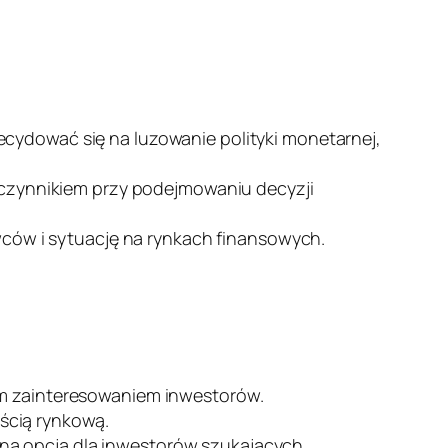
decydować się na luzowanie polityki monetarnej,
czynnikiem przy podejmowaniu decyzji
ców i sytuację na rynkach finansowych.
żym zainteresowaniem inwestorów.
ścią rynkową.
jną opcją dla inwestorów szukających