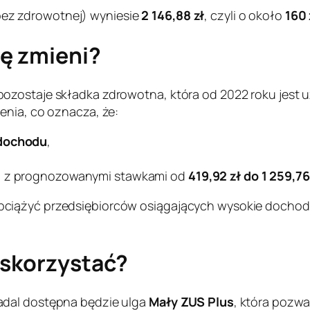
ez zdrowotnej) wyniesie
2 146,88 zł
, czyli o około
160 
ię zmieni?
ozostaje składka zdrowotna, która od 2022 roku jest 
enia, co oznacza, że:
dochodu
,
w, z prognozowanymi stawkami od
419,92 zł do 1 259,76
ciążyć przedsiębiorców osiągających wysokie dochody
 skorzystać?
adal dostępna będzie ulga
Mały ZUS Plus
, która pozwa