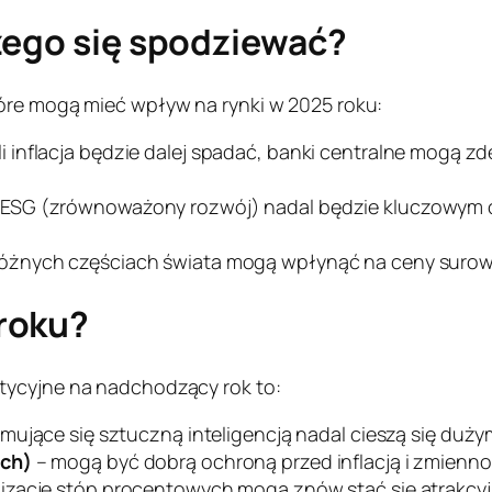
zego się spodziewać?
tóre mogą mieć wpływ na rynki w 2025 roku:
li inflacja będzie dalej spadać, banki centralne mogą z
 ESG (zrównoważony rozwój) nadal będzie kluczowym 
 różnych częściach świata mogą wpłynąć na ceny surow
roku?
tycyjne na nadchodzący rok to:
jmujące się sztuczną inteligencją nadal cieszą się du
ich)
– mogą być dobrą ochroną przed inflacją i zmienno
lizację stóp procentowych mogą znów stać się atrakcy