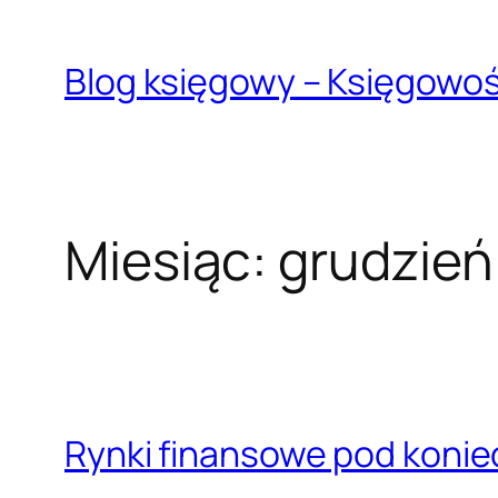
Przejdź
do
Blog księgowy – Księgowo
treści
Miesiąc:
grudzień
Rynki finansowe pod konie